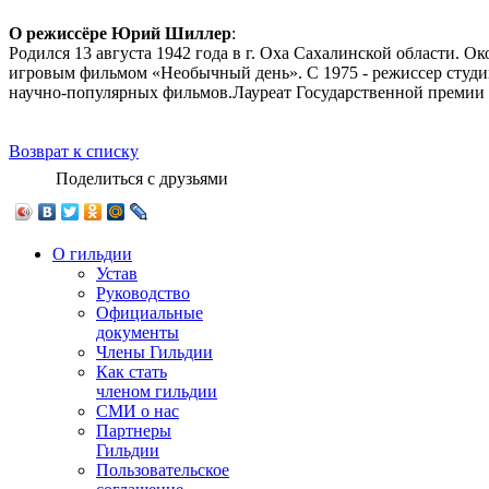
О режиссёре Юрий Шиллер
:
Родился 13 августа 1942 года в г. Оха Сахалинской области. О
игровым фильмом «Необычный день». С 1975 - режиссер студи
научно-популярных фильмов.Лауреат Государственной премии 
Возврат к списку
Поделиться с друзьями
О гильдии
Устав
Руководство
Официальные
документы
Члены Гильдии
Как стать
членом гильдии
СМИ о нас
Партнеры
Гильдии
Пользовательское