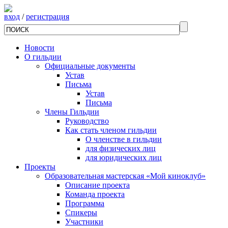
вход
/
регистрация
Новости
О гильдии
Официальные документы
Устав
Письма
Устав
Письма
Члены Гильдии
Руководство
Как стать членом гильдии
О членстве в гильдии
для физических лиц
для юридических лиц
Проекты
Образовательная мастерская «Мой киноклуб»
Описание проекта
Команда проекта
Программа
Спикеры
Участники