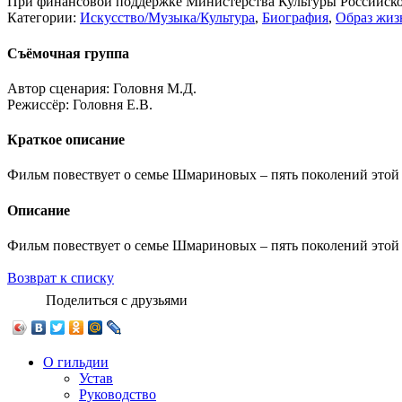
При финансовой поддержке Министерства Культуры Российск
Категории:
Искусство/Музыка/Культура
,
Биография
,
Образ жиз
Съёмочная группа
Автор сценария:
Головня М.Д.
Режиссёр:
Головня Е.В.
Краткое описание
Фильм повествует о семье Шмариновых – пять поколений этой 
Описание
Фильм повествует о семье Шмариновых – пять поколений этой 
Возврат к списку
Поделиться с друзьями
О гильдии
Устав
Руководство