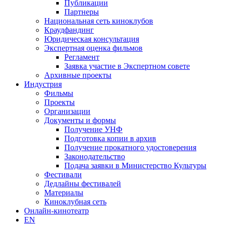
Публикации
Партнеры
Национальная сеть киноклубов
Краудфандинг
Юридическая консультация
Экспертная оценка фильмов
Регламент
Заявка участие в Экспертном совете
Архивные проекты
Индустрия
Фильмы
Проекты
Организации
Документы и формы
Получение УНФ
Подготовка копии в архив
Получение прокатного удостоверения
Законодательство
Подача заявки в Министерство Культуры
Фестивали
Дедлайны фестивалей
Материалы
Киноклубная сеть
Онлайн-кинотеатр
EN