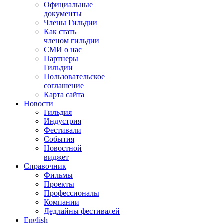
Официальные
документы
Члены Гильдии
Как стать
членом гильдии
СМИ о нас
Партнеры
Гильдии
Пользовательское
соглашение
Карта сайта
Новости
Гильдия
Индустрия
Фестивали
События
Новостной
виджет
Справочник
Фильмы
Проекты
Профессионалы
Компании
Дедлайны фестивалей
English