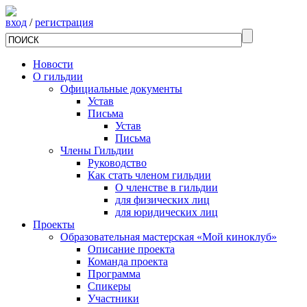
вход
/
регистрация
Новости
О гильдии
Официальные документы
Устав
Письма
Устав
Письма
Члены Гильдии
Руководство
Как стать членом гильдии
О членстве в гильдии
для физических лиц
для юридических лиц
Проекты
Образовательная мастерская «Мой киноклуб»
Описание проекта
Команда проекта
Программа
Спикеры
Участники