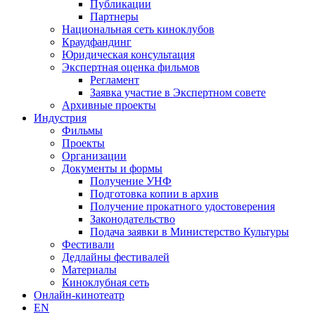
Публикации
Партнеры
Национальная сеть киноклубов
Краудфандинг
Юридическая консультация
Экспертная оценка фильмов
Регламент
Заявка участие в Экспертном совете
Архивные проекты
Индустрия
Фильмы
Проекты
Организации
Документы и формы
Получение УНФ
Подготовка копии в архив
Получение прокатного удостоверения
Законодательство
Подача заявки в Министерство Культуры
Фестивали
Дедлайны фестивалей
Материалы
Киноклубная сеть
Онлайн-кинотеатр
EN