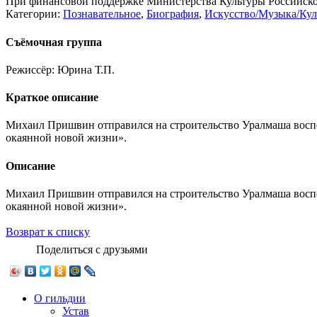
При финансовой поддержке Министерства Культуры Российск
Категории:
Познавательное
,
Биография
,
Искусство/Музыка/Кул
Съёмочная группа
Режиссёр:
Юрина Т.П.
Краткое описание
Михаил Пришвин отправился на строительство Уралмаша воспев
окаянной новой жизни».
Описание
Михаил Пришвин отправился на строительство Уралмаша воспев
окаянной новой жизни».
Возврат к списку
Поделиться с друзьями
О гильдии
Устав