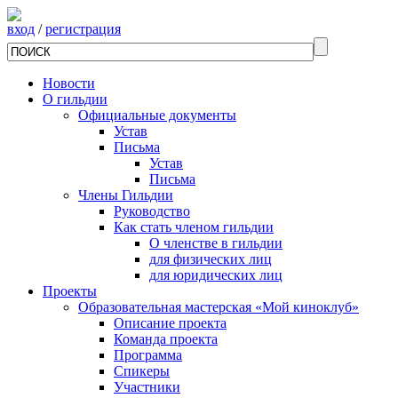
вход
/
регистрация
Новости
О гильдии
Официальные документы
Устав
Письма
Устав
Письма
Члены Гильдии
Руководство
Как стать членом гильдии
О членстве в гильдии
для физических лиц
для юридических лиц
Проекты
Образовательная мастерская «Мой киноклуб»
Описание проекта
Команда проекта
Программа
Спикеры
Участники