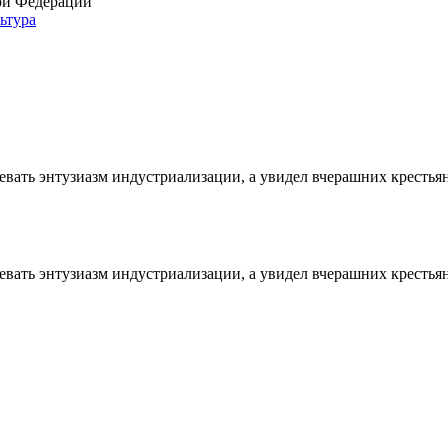
ой Федерации
ьтура
ать энтузиазм индустриализации, а увидел вчерашних крестьян
ать энтузиазм индустриализации, а увидел вчерашних крестьян