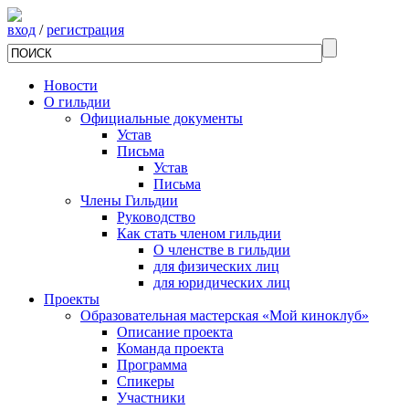
вход
/
регистрация
Новости
О гильдии
Официальные документы
Устав
Письма
Устав
Письма
Члены Гильдии
Руководство
Как стать членом гильдии
О членстве в гильдии
для физических лиц
для юридических лиц
Проекты
Образовательная мастерская «Мой киноклуб»
Описание проекта
Команда проекта
Программа
Спикеры
Участники