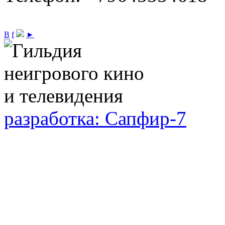
В
f
►
разработка: Сапфир-7