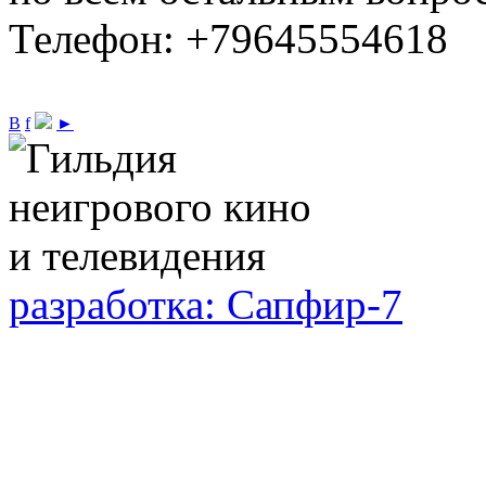
Телефон: +79645554618
В
f
►
разработка: Сапфир-7