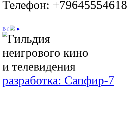
Телефон: +79645554618
В
f
►
разработка: Сапфир-7