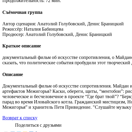
Продолжительность:
72 мин.
Съёмочная группа
Автор сценария:
Анатолий Голубовский, Денис Браницкий
Режиссёр:
Наталия Бабинцева
Продюсер:
Анатолий Голубовский, Денис Браницкий
Краткое описание
документальный фильм об искусстве сопротивления, о Майдане
сказать, что политические события пробудили этот творческий 
Описание
Документальный фильм об искусстве сопротивления. Майдан 
артефактов Межигорья? Каски, обереги, щиты, “ментобои”: рис
человеческое и бесчеловечное в проекте “Где брат твой”? “Бе
парад во время Иловайского котла. Гражданский мистицизм, Но
Межигорья” и хранитель Петя Привидение. "Слушайте музыку 
Возврат к списку
Поделиться с друзьями