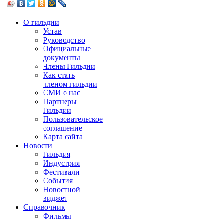
О гильдии
Устав
Руководство
Официальные
документы
Члены Гильдии
Как стать
членом гильдии
СМИ о нас
Партнеры
Гильдии
Пользовательское
соглашение
Карта сайта
Новости
Гильдия
Индустрия
Фестивали
События
Новостной
виджет
Справочник
Фильмы