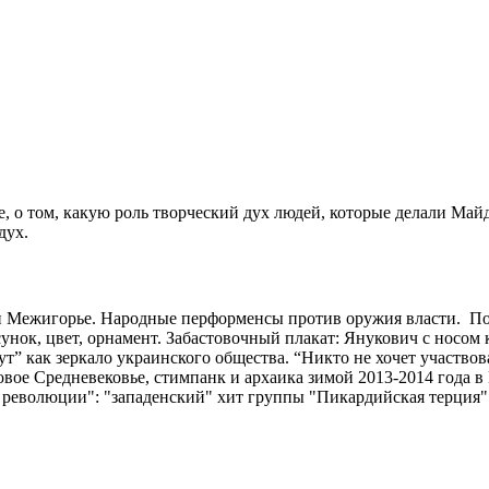
, о том, какую роль творческий дух людей, которые делали Май
дух.
и Межигорье. Народные перформенсы против оружия власти. П
унок, цвет, орнамент. Забастовочный плакат: Янукович с носом 
ркут” как зеркало украинского общества. “Никто не хочет участ
вое Средневековье, стимпанк и архаика зимой 2013-2014 года в
революции": "западенский" хит группы "Пикардийская терция"