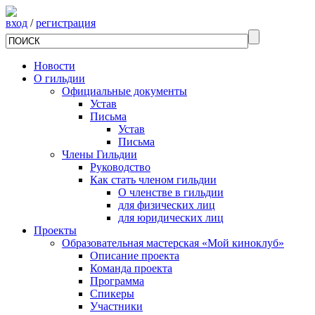
вход
/
регистрация
Новости
О гильдии
Официальные документы
Устав
Письма
Устав
Письма
Члены Гильдии
Руководство
Как стать членом гильдии
О членстве в гильдии
для физических лиц
для юридических лиц
Проекты
Образовательная мастерская «Мой киноклуб»
Описание проекта
Команда проекта
Программа
Спикеры
Участники