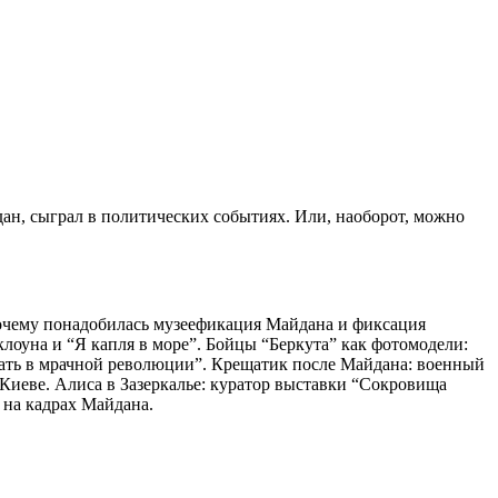
дан, сыграл в политических событиях. Или, наоборот, можно
очему понадобилась музеефикация Майдана и фиксация
клоуна и “Я капля в море”. Бойцы “Беркута” как фотомодели:
вовать в мрачной революции”. Крещатик после Майдана: военный
 Киеве. Алиса в Зазеркалье: куратор выставки “Сокровища
 на кадрах Майдана.