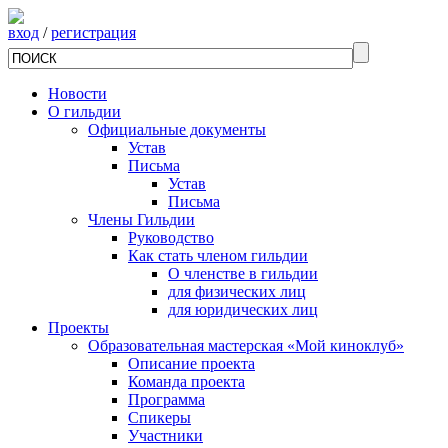
вход
/
регистрация
Новости
О гильдии
Официальные документы
Устав
Письма
Устав
Письма
Члены Гильдии
Руководство
Как стать членом гильдии
О членстве в гильдии
для физических лиц
для юридических лиц
Проекты
Образовательная мастерская «Мой киноклуб»
Описание проекта
Команда проекта
Программа
Спикеры
Участники