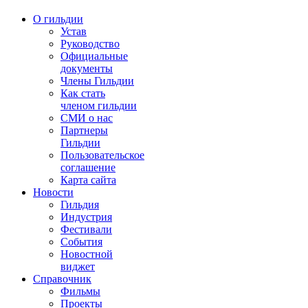
О гильдии
Устав
Руководство
Официальные
документы
Члены Гильдии
Как стать
членом гильдии
СМИ о нас
Партнеры
Гильдии
Пользовательское
соглашение
Карта сайта
Новости
Гильдия
Индустрия
Фестивали
События
Новостной
виджет
Справочник
Фильмы
Проекты