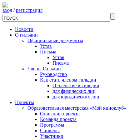
вход
/
регистрация
Новости
О гильдии
Официальные документы
Устав
Письма
Устав
Письма
Члены Гильдии
Руководство
Как стать членом гильдии
О членстве в гильдии
для физических лиц
для юридических лиц
Проекты
Образовательная мастерская «Мой киноклуб»
Описание проекта
Команда проекта
Программа
Спикеры
Участники