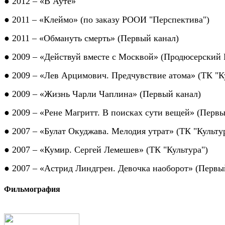
● 2012
–
«
В Ауте
»
● 2011
–
«
Клеймо
»
(по заказу РООИ "Перспектива")
● 2011
–
«
Обмануть смерть
»
(Первый канал)
● 2009 – «Действуй вместе с Москвой» (Продюсерски
● 2009 – «Лев Арцимович. Предчувствие атома»
(ТК "К
● 2009 – «Жизнь Чарли Чаплина»
(Первый канал)
● 2009 – «Рене Магритт. В поисках сути вещей»
(Первы
● 2007 – «Булат Окуджава. Мелодия утрат»
(ТК "Культу
● 2007 – «Кумир. Сергей Лемешев»
(ТК "Культура")
● 2007 – «Астрид Линдгрен. Девочка наоборот» (Первы
Фильмография