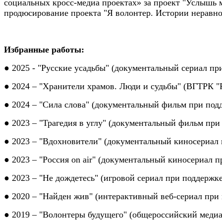
социальных кросс-медиа проектах» за проект "Услышь м
продюсирование проекта "Я волонтер. Истории неравно
Избранные работы:
● 2025 - "Русские усадьбы" (документальный сериал 
●
2024
–
"Хранители храмов. Люди и судьбы"
(ВГТРК "
●
2024
–
"Сила слова" (
документальный фильм при
под
●
2023
–
"Трагедия в углу" (документальный фильм пр
●
2023 – "Вдохновители" (документальный киносериал
● 2023 – "Россия on air" (документальный киносериал
● 2023 – "Не дождетесь" (игровой сериал при поддерж
● 2020 – "Найден жив" (интерактивный веб-сериал пр
● 2019 – "Волонтеры будущего" (общероссийский мед