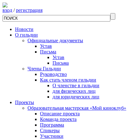
вход
/
регистрация
Новости
О гильдии
Официальные документы
Устав
Письма
Устав
Письма
Члены Гильдии
Руководство
Как стать членом гильдии
О членстве в гильдии
для физических лиц
для юридических лиц
Проекты
Образовательная мастерская «Мой киноклуб»
Описание проекта
Команда проекта
Программа
Спикеры
Участники