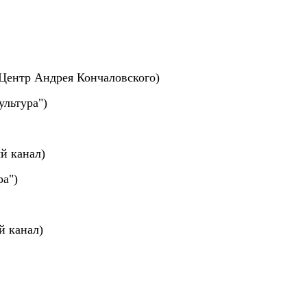
й Центр Андрея Кончаловского)
ультура")
й канал)
ра")
й канал)