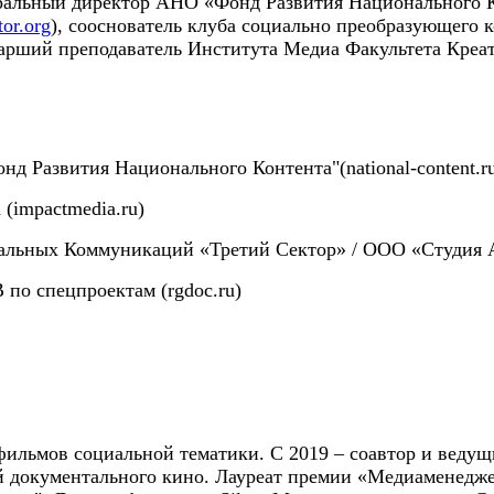
еральный директор АНО «Фонд Развития Национального К
or.org
), сооснователь клуба социально преобразующего 
старший преподаватель Института Медиа Факультета Кр
д Развития Национального Контента"(national-content.r
(impactmedia.ru)
льных Коммуникаций «Третий Сектор» / ООО «Студия Ар
 по спецпроектам (rgdoc.ru)
фильмов социальной тематики. С 2019 – соавтор и ведущ
й документального кино. Лауреат премии «Медиаменедж