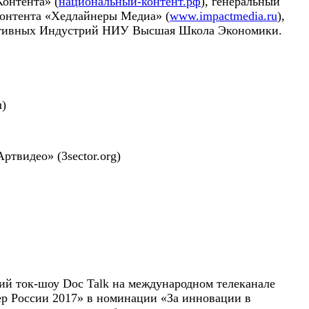
онтента» (
национальный-контент.рф
), генеральный
контента «Хедлайнеры Медиа» (
www.impactmedia.ru
),
еативных Индустрий НИУ Высшая Школа Экономики.
u)
твидео» (3sector.org)
ий ток-шоу Doc Talk на международном телеканале
ер России 2017» в номинации «За инновации в