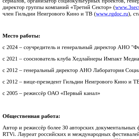
сериалов, организатор социокультурных проектов, ген
директор группы компаний «Третий Сектор» (
www.3sect
член Гильдии Неигрового Кино и ТВ (
www.rgdoc.ru
), 
Место работы:
с 2024
–
соучредитель и генеральный директор АНО "Фон
с 2021 – сооснователь клуба Хедлайнеры Импакт Медиа 
с 2012 – генеральный директор АНО Лаборатория Социа
с 2012 – вице-президент Гильдии Неигрового Кино и ТВ
с 2005 – режиссёр ОАО «Первый канал»
Общественная работа:
Автор и режиссёр более 30 авторских документальных 
RTVi. Лауреат российских и международных фестивале