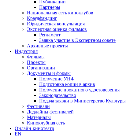
Публикации
Партнеры
Национальная сеть киноклубов
Краудфандинг
Юридическая консультация
Экспертная оценка фильмов
Регламент
Заявка участие в Экспертном совете
Архивные проекты
Индустрия
Фильмы
Проекты
Организации
Документы и формы
Получение УНФ
Подготовка копии в архив
Получение прокатного удостоверения
Законодательство
Подача заявки в Министерство Культуры
Фестивали
Дедлайны фестивалей
Материалы
Киноклубная сеть
Онлайн-кинотеатр
EN