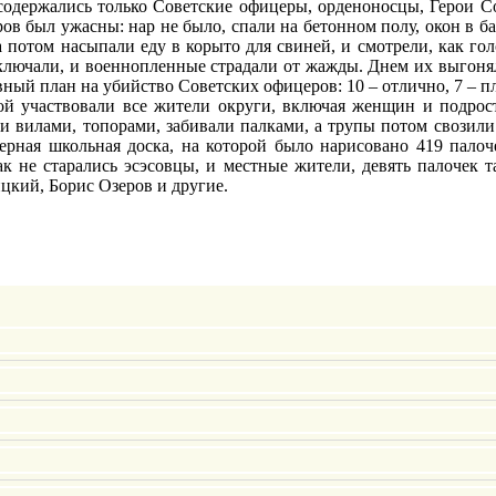
содержались только Советские офицеры, орденоносцы, Герои С
ров был ужасны: нар не было, спали на бетонном полу, окон в б
а потом насыпали еду в корыто для свиней, и смотрели, как г
тключали, и военнопленные страдали от жажды. Днем их выгоняли
ый план на убийство Советских офицеров: 10 – отлично, 7 – пл
рой участвовали все жители округи, включая женщин и подрост
и вилами, топорами, забивали палками, а трупы потом свозили 
ерная школьная доска, на которой было нарисовано 419 пало
как не старались эсэсовцы, и местные жители, девять палоче
кий, Борис Озеров и другие.