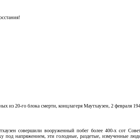
восстания!
х из 20-го блока смерти, концлагеря Маутхаузен, 2 февраля 194
аутхаузен совершили вооруженный побег более 400-х сот Сов
у под напряжением, эти голодные, раздетые, измученные люди,