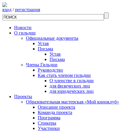
вход
/
регистрация
Новости
О гильдии
Официальные документы
Устав
Письма
Устав
Письма
Члены Гильдии
Руководство
Как стать членом гильдии
О членстве в гильдии
для физических лиц
для юридических лиц
Проекты
Образовательная мастерская «Мой киноклуб»
Описание проекта
Команда проекта
Программа
Спикеры
Участники