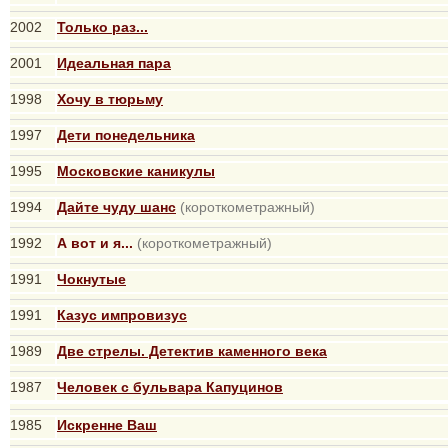
2002
Только раз...
2001
Идеальная пара
1998
Хочу в тюрьму
1997
Дети понедельника
1995
Московские каникулы
1994
Дайте чуду шанс
(короткометражный)
1992
А вот и я...
(короткометражный)
1991
Чокнутые
1991
Казус импровизус
1989
Две стрелы. Детектив каменного века
1987
Человек с бульвара Капуцинов
1985
Искренне Ваш