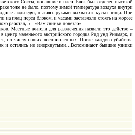
оветского Союза, попавшие в плен. Блок был отделен высокой
араке тоже не было, поэтому зимой температура воздуха внутри
олодные люди едят, пытаясь руками выхватить куски пищи. При
 на плац перед блоком, и часами заставляли стоять на морозе
охо работал, 5 – «Вам свиньи повезло».
ков. Местные жители для развлечения назвали это действо –
в центр маленького австрийского городка Рид-унд-Ридмарк, и
чек, по числу наших военнопленных. После каждого убийства
к так и остались не зачеркнутыми…Вспоминают бывшие узники