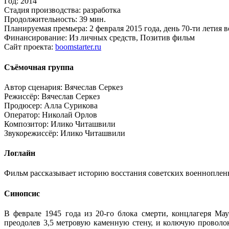
Год:
2014
Стадия производства:
разработка
Продолжительность:
39 мин.
Планируемая премьера:
2 февраля 2015 года, день 70-ти летия 
Финансирование:
Из личных средств, Позитив фильм
Сайт проекта:
boomstarter.ru
Съёмочная группа
Автор сценария:
Вячеслав Серкез
Режиссёр:
Вячеслав Серкез
Продюсер:
Алла Сурикова
Оператор:
Николай Орлов
Композитор:
Илико Читашвили
Звукорежиссёр:
Илико Читашвили
Логлайн
Фильм рассказывает историю восстания советских военнопленны
Синопсис
В феврале 1945 года из 20-го блока смерти, концлагеря М
преодолев 3,5 метровую каменную стену, и колючую проволок