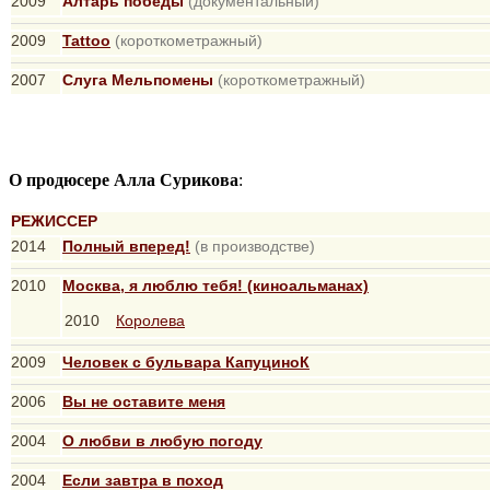
2009
Алтарь победы
(документальный)
2009
Tattoo
(короткометражный)
2007
Слуга Мельпомены
(короткометражный)
О продюсере Алла Сурикова
:
РЕЖИССЕР
2014
Полный вперед!
(в производстве)
2010
Москва, я люблю тебя! (киноальманах)
2010
Королева
2009
Человек с бульвара КапуциноК
2006
Вы не оставите меня
2004
О любви в любую погоду
2004
Если завтра в поход