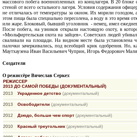
массового побега военнопленных из концлагеря. В 20 блоке 
стеной от всего остального лагеря. Условия содержания офице
не отличалась от температуры за окном. Их морили голодом, 
этом пища была специально пересолена, а воду в это время о
или жаре. Блоковый, бывший уголовник - немец, имел ежедневн
После побега, на узников открыли настоящую охоту, в кото
«Мюльфиртельская охота на зайцев». Советских людей убивал
сваливали на площади. На видном месте была установлена ч
палочки зачеркивались, под всеобщий крик одобрения. Но, 
Маутхаузена Иван Васильевич Чуприн, Игорь Федорович Малиц
Создатели
О режиссёре Вячеслав Серкез
:
РЕЖИССЕР
2013 ДО САМОЙ ПОБЕДЫ (ДОКУМЕНТАЛЬНЫЙ)
2013
Украденное детство
(документальный)
2013
Освободители
(документальный)
2012
Дзюдо, больше чем спорт
(документальный)
2010
Красный треугольник
(документальный)