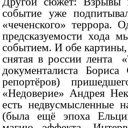
Другой сюжет: Взрывы 
событие уже подпитывал
«чеченского» террора. 
предсказуемости хода м
событием. И обе картины,
снятая в россии лента 
документалиста Бориса 
репортёров) пришедше
«Недоверие» Андрея Некр
есть недвусмысленные н
(была ещё эпоха Ельци
магию эффекта. Интер