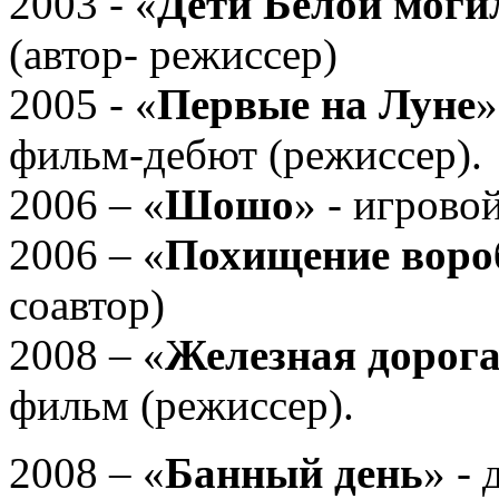
2003 - «
Дети Белой мог
(автор- режиссер)
2005 - «
Первые на Луне
»
фильм-дебют (режиссер).
2006 – «
Шошо
» - игрово
2006 – «
Похищение воро
соавтор)
2008 – «
Железная дорог
фильм (режиссер).
2008 – «
Банный день
» -