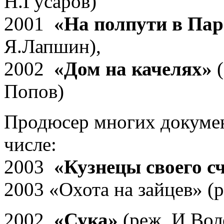
Н.Гусаров)
2001
«На полпути в Па
Я.Лапшин),
2002
«Дом на качелях»
(
Попов)
Продюсер многих докумен
числе:
2003
«Кузнецы своего с
2003 «Охота на зайцев» 
2002
«Сука»
(реж. И.Во