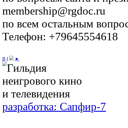
membership@rgdoc.ru
по всем остальным вопро
Телефон: +79645554618
В
f
►
разработка: Сапфир-7