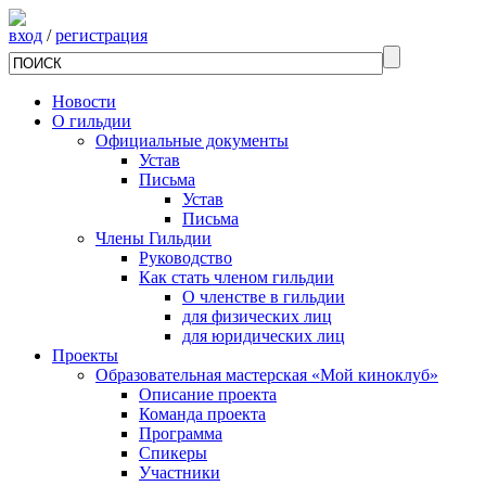
вход
/
регистрация
Новости
О гильдии
Официальные документы
Устав
Письма
Устав
Письма
Члены Гильдии
Руководство
Как стать членом гильдии
О членстве в гильдии
для физических лиц
для юридических лиц
Проекты
Образовательная мастерская «Мой киноклуб»
Описание проекта
Команда проекта
Программа
Спикеры
Участники