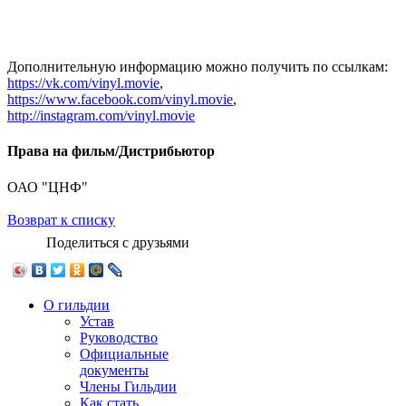
Дополнительную информацию можно получить по ссылкам:
https://vk.com/vinyl.movie
,
https://www.facebook.com/vinyl.movie
,
http://instagram.com/vinyl.movie
Права на фильм/Дистрибьютор
ОАО "ЦНФ"
Возврат к списку
Поделиться с друзьями
О гильдии
Устав
Руководство
Официальные
документы
Члены Гильдии
Как стать