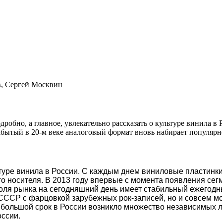
в, Сергей Москвин
обно, а главное, увлекательно рассказать о культуре винила в
 забытый в 20-м веке аналоговый формат вновь набирает популярн
туре винила в России. С каждым днем виниловые пластинк
 носителя. В 2013 году впервые с момента появления сегм
доля рынка на сегодняшний день имеет стабильный ежегодн
 в СССР с фарцовкой зарубежных рок-записей, но и совсем
небольшой срок в России возникло множество независимых 
оссии.