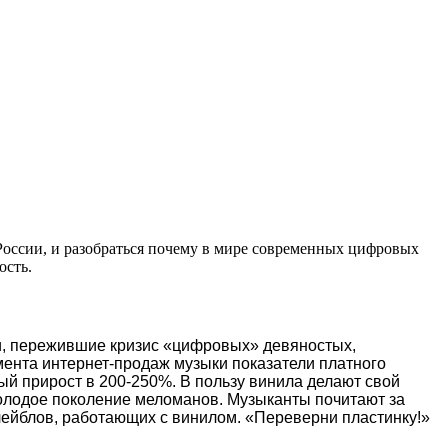
 России, и разобраться почему в мире современных цифровых
ость.
и, пережившие кризис «цифровых» девяностых,
ента интернет-продаж музыки показатели платного
ый прирост в 200-250%. В пользу винила делают свой
 молодое поколение меломанов. Музыканты почитают за
лейблов, работающих с винилом. «Переверни пластинку!»