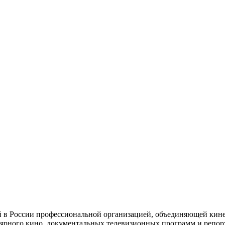
й в России профессиональной организацией, объединяющей кине
ярного кино, документальных телевизионных программ и репор