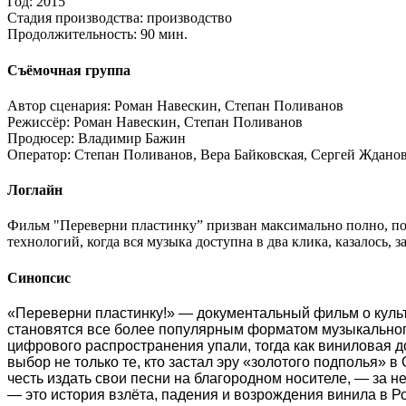
Год:
2015
Стадия производства:
производство
Продолжительность:
90 мин.
Съёмочная группа
Автор сценария:
Роман Навескин, Степан Поливанов
Режиссёр:
Роман Навескин, Степан Поливанов
Продюсер:
Владимир Бажин
Оператор:
Степан Поливанов, Вера Байковская, Сергей Ждано
Логлайн
Фильм "Переверни пластинку” призван максимально полно, подр
технологий, когда вся музыка доступна в два клика, казалось,
Синопсис
«Переверни пластинку!» — документальный фильм о куль
становятся все более популярным форматом музыкального
цифрового распространения упали, тогда как виниловая 
выбор не только те, кто застал эру «золотого подполья»
честь издать свои песни на благородном носителе, — за 
— это история взлёта, падения и возрождения винила в Р