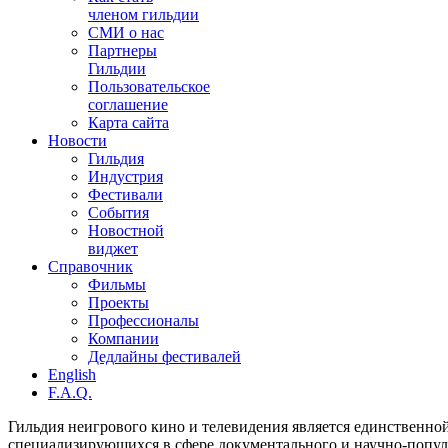
членом гильдии
СМИ о нас
Партнеры
Гильдии
Пользовательское
соглашение
Карта сайта
Новости
Гильдия
Индустрия
Фестивали
События
Новостной
виджет
Справочник
Фильмы
Проекты
Профессионалы
Компании
Дедлайны фестивалей
English
F.A.Q.
Гильдия неигрового кино и телевидения является единственно
специализирующихся в сфере документального и научно-попул