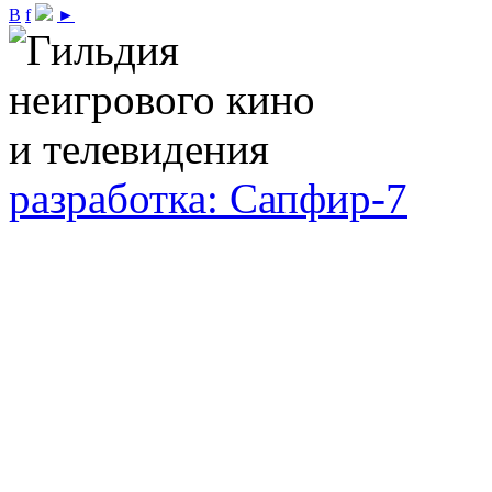
В
f
►
разработка: Сапфир-7