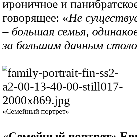
ироничное и панибратско
говорящее: «
Не существуе
– большая семья, одинак
за большим дачным стол
«Семейный портрет»
«Семейный портрет» Ев