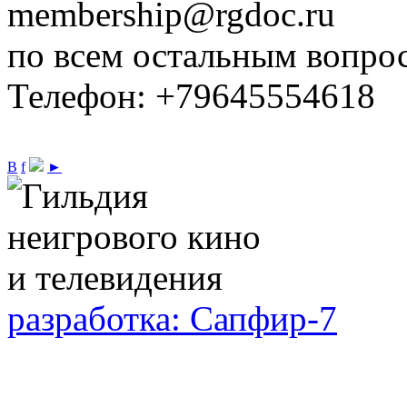
membership@rgdoc.ru
по всем остальным вопро
Телефон: +79645554618
В
f
►
разработка: Сапфир-7