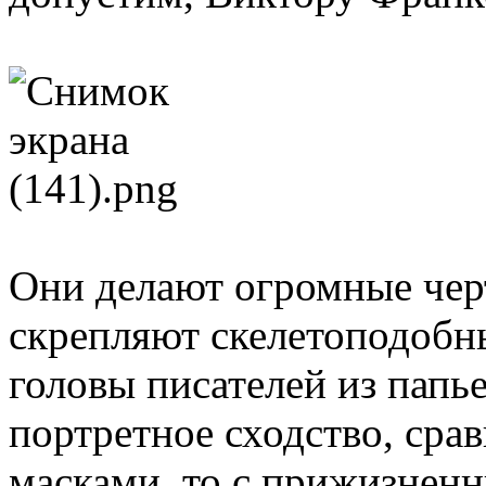
Они делают огромные че
скрепляют скелетоподобн
головы писателей из папь
портретное сходство, сра
масками, то с прижизнен