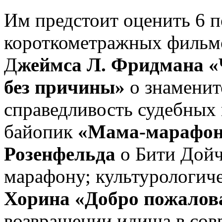
Им предстоит оценить 6 
короткометражных фильмо
Д
жеймса Л. Фридмана «
без причины»
о знаменито
справедливость судебных
байопик
«Мама-марафон
Розенфельда
о Бити Дойч
марафону; культурологич
Хорина «Добро пожалов
возвращении идиша в сов