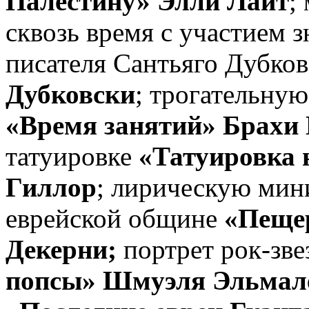
Палестину» Элли Лайт
;
сквозь время с участием 
писателя Сантьяго Дубко
Дубковски
; трогательну
«Время занятий» Брах
татуировке
«Татуировка 
Гиллор
; лирическую мин
еврейской общине
«Пещер
Декерни;
портрет рок-зв
попсы» Шмуэля Эльмал