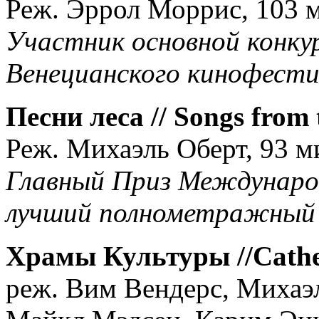
Реж. Эррол Моррис, 103 м
Участник основной конку
Венецианского кинофести
Песни леса // Songs from t
Реж. Михаэль Оберт, 93 ми
Главный Приз Междунаро
лучший полнометражный
Храмы Культуры //Cathed
реж. Вим Вендерс, Михаэл