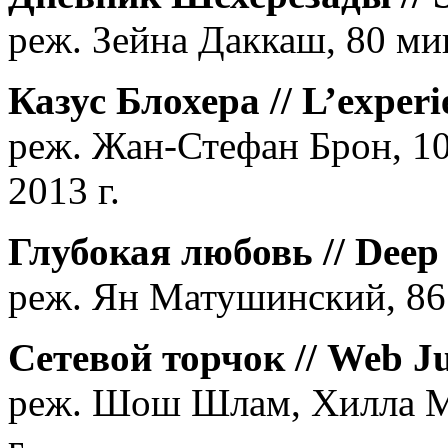
реж. Зейна Даккаш, 80 мин
Казус Блохера // L’experi
реж. Жан-Стефан Брон, 1
2013 г.
Глубокая любовь // Deep
реж. Ян Матушинский, 86 
Сетевой торчок // Web J
реж. Шош Шлам, Хилла М
г.