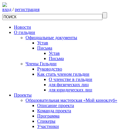
вход
/
регистрация
Новости
О гильдии
Официальные документы
Устав
Письма
Устав
Письма
Члены Гильдии
Руководство
Как стать членом гильдии
О членстве в гильдии
для физических лиц
для юридических лиц
Проекты
Образовательная мастерская «Мой киноклуб»
Описание проекта
Команда проекта
Программа
Спикеры
Участники