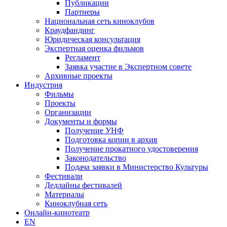
Публикации
Партнеры
Национальная сеть киноклубов
Краудфандинг
Юридическая консультация
Экспертная оценка фильмов
Регламент
Заявка участие в Экспертном совете
Архивные проекты
Индустрия
Фильмы
Проекты
Организации
Документы и формы
Получение УНФ
Подготовка копии в архив
Получение прокатного удостоверения
Законодательство
Подача заявки в Министерство Культуры
Фестивали
Дедлайны фестивалей
Материалы
Киноклубная сеть
Онлайн-кинотеатр
EN