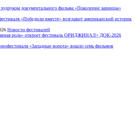
худруком документального фильма «Поколение зарницы»
стиваля «Победили вместе» возглавит американский историк
026
Новости фестивалей
Главная роль» откроет фестиваль ОРИДЖИНАЛ+ ДОК-2026
инофестиваля «Западные ворота» вошло семь фильмов