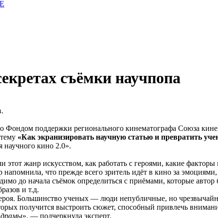
E
секретах съёмки научпопа
.
го Фондом поддержки регионального кинематографа Союза кине
 тему
«Как экранизировать научную статью и превратить учен
 научного кино 2.0».
ли этот жанр искусством, как работать с героями, какие факторы
 напомнила, что прежде всего зритель идёт в кино за эмоциями,
димо до начала съёмок определиться с приёмами, которые автор 
разов и т.д.
героя. Большинство ученых — люди непубличные, но чрезвычайн
торых получится выстроить сюжет, способный привлечь внимани
 драмы
», — подчеркнула эксперт.