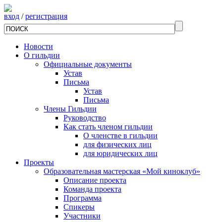
вход
/
регистрация
Новости
О гильдии
Официальные документы
Устав
Письма
Устав
Письма
Члены Гильдии
Руководство
Как стать членом гильдии
О членстве в гильдии
для физических лиц
для юридических лиц
Проекты
Образовательная мастерская «Мой киноклуб»
Описание проекта
Команда проекта
Программа
Спикеры
Участники