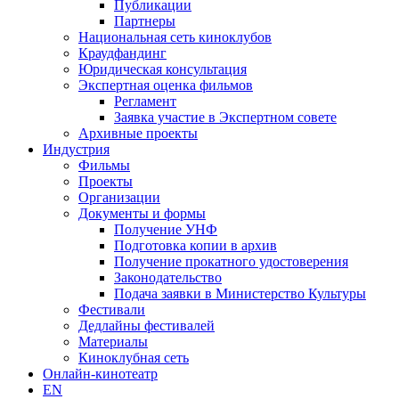
Публикации
Партнеры
Национальная сеть киноклубов
Краудфандинг
Юридическая консультация
Экспертная оценка фильмов
Регламент
Заявка участие в Экспертном совете
Архивные проекты
Индустрия
Фильмы
Проекты
Организации
Документы и формы
Получение УНФ
Подготовка копии в архив
Получение прокатного удостоверения
Законодательство
Подача заявки в Министерство Культуры
Фестивали
Дедлайны фестивалей
Материалы
Киноклубная сеть
Онлайн-кинотеатр
EN