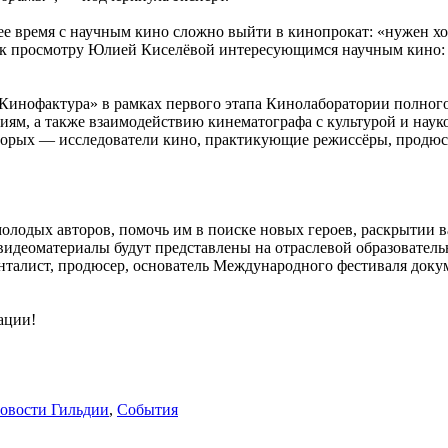
ее время с научным кино сложно выйти в кинопрокат: «нужен х
е к просмотру Юлией Киселёвой интересующимся научным кино:
«Кинофактура» в рамках первого этапа Кинолаборатории полног
ям, а также взаимодействию кинематографа с культурой и науко
оторых — исследователи кино, практикующие режиссёры, продюс
лодых авторов, помочь им в поиске новых героев, раскрытии 
видеоматериалы будут представлены на отраслевой образователь
енталист, продюсер, основатель Международного фестиваля доку
ации!
овости Гильдии
,
События