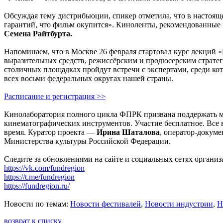
Обсуждая тему дистрибьюции, спикер отметила, что в настоящ
гарантий, что фильм окупится». Киноленты, рекомендованны
Семена Райтбурта.
Напоминаем, что в Москве 26 февраля стартовал курс лекций 
выразительных средств, режиссёрским и продюсерским стратеги
столичных площадках пройдут встречи с экспертами, среди к
всех восьми федеральных округах нашей страны.
Расписание и регистрация >>
Кинолаборатория полного цикла ФПРК призвана поддержать мо
кинематографических инструментов. Участие бесплатное. Все 
время. Куратор проекта —
Ирина Шаталова
, оператор-докум
Министерства культуры Российской Федерации.
Следите за обновлениями на сайте и социальных сетях организ
https://vk.com/fundregion
https://t.me/fundregion
https://fundregion.ru/
Новости по темам:
Новости фестивалей
,
Новости индустрии
,
Н
возврат к списку