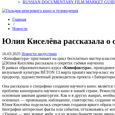
RUSSIAN DOCUMENTARY FILM MARKET GUID
Главная
/
Новости
Юлия Киселёва рассказала о 
16.03.2025
Новости индустрии
«Кинофактура» приглашает на цикл бесплатных мастер-классов
В рамках образовательного курса
«Кинофактура»
, проводимо
визуальной культуры BÉTON 13 марта прошёл мастер-класс на
продюсер, художественный руководитель проекта «Лаборатория
Она рассказала о специфике создания научного кино: является 
проблему кинопроката научного кино в нашей стране. Режиссёр
основным законам драматургии. Как и в других жанрах, необхо
основных — провокация, наблюдение, соавторство, создание об
Юлия Киселёва поделилась секретами создания яркого образа 
биографии интересные факты или события, отталкиваясь от ко
«
Ученые — это живые люди, и в их жизни бывает очень много