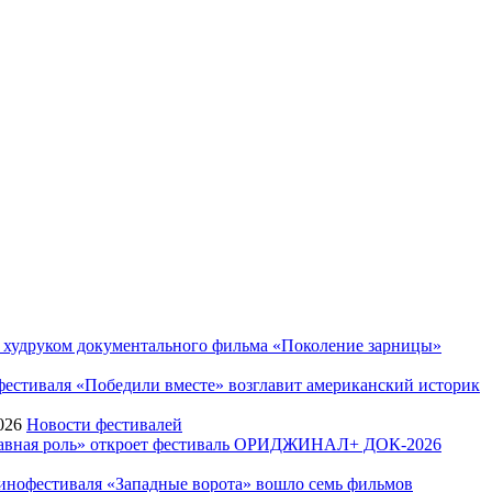
худруком документального фильма «Поколение зарницы»
стиваля «Победили вместе» возглавит американский историк
026
Новости фестивалей
Главная роль» откроет фестиваль ОРИДЖИНАЛ+ ДОК-2026
инофестиваля «Западные ворота» вошло семь фильмов