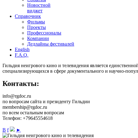
Новостной
виджет
Справочник
Фильмы
Проекты
Профессионалы
Компании
Дедлайны фестивалей
English
F.A.Q.
Гильдия неигрового кино и телевидения является единственно
специализирующихся в сфере документального и научно-попул
Контакты:
info@rgdoc.ru
по вопросам сайта и президенту Гильдии
membership@rgdoc.ru
по всем остальным вопросам
Телефон: +79645554618
В
f
►