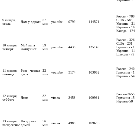
Россия - 780
9 января,
57
США - 583,
Дом у дороги
youtube
9799
144571
среда
мин
Украина - 21
Израиль - 16
Канада - 124
Россия - 326
США - 231
10 января,
Мой папа
59
youtube
4435
135140
Германия - 
четверг
коммунист
мин
Украина - 1
Швеция - 79
Россия - 24
11 января,
Роза - черная
22
youtube
3174
103062
Германия - 1
пятница
дыра
мин
Израиль - 54
Россия-2655
12 января,
32
Леша
vimeo
3458
109961
Германия-15
суббота
мин
Израиль-58
13 января,
По дороге
56
vimeo
4985
109696
воскресенье
домой
мин