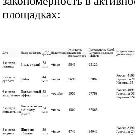
закономерность в активно
площадках:
Количество
Посещаемость Новой
Прод.
География восп
Дата
Название фильма
Видеохостинг
показов на
Газеты в день показа
фильма
данным видеох
видеохостинге
(Mail.ru)
4 января,
78
Зима, уходи!
vimeo
9846
65120
пятница
мин
Россия-4168
5 января,
44
Outro
vimeo
5698
62087
Германия-28
суббота
мин
Израиль106,
Россия-4094
6 января,
Пограничный
83
youtube
5956
57789
Германия-36
воскресенье
эффект
мин
Израиль-124
Ностальгия по
7 января,
24
оконному
vimeo
4500
67565
понедельник
мин
стеклу
Россия-3490
8 января,
Широкие
39
vimeo
4748
94046
Германия-24
вторник
объятия
мин
Украина-87