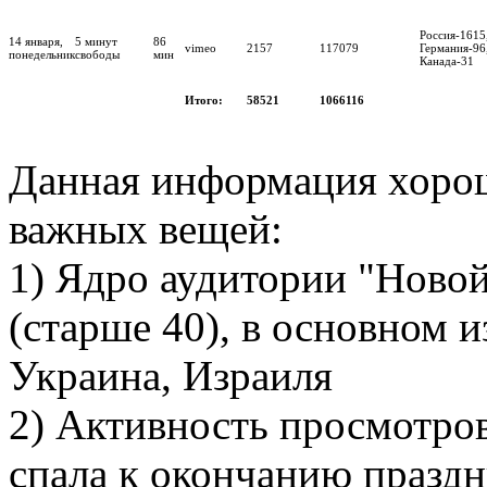
Россия-1615
14 января,
5 минут
86
vimeo
2157
117079
Германия-96
понедельник
свободы
мин
Канада-31
Итого:
58521
1066116
Данная информация хорош
важных вещей:
1) Ядро аудитории "Новой
(старше 40), в основном 
Украина, Израиля
2) Активность просмотров
спала к окончанию праздн