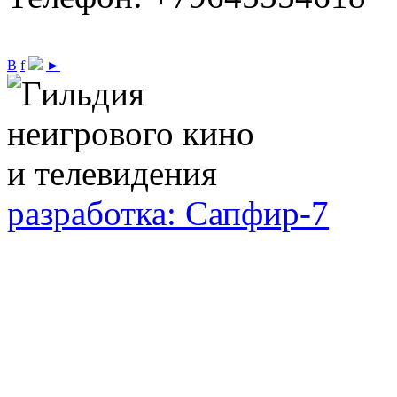
В
f
►
разработка: Сапфир-7