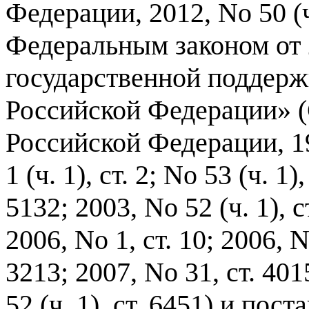
Федерации
, 2012,
No
50 (
Федеральным законом от
государственной поддер
Российской Федерации
» (
Российской Федерации
, 
1 (
ч
. 1),
ст
. 2;
No
53 (
ч
. 1)
5132; 2003,
No
52 (
ч
. 1),
с
2006,
No
1,
ст
. 10; 2006,
3213; 2007,
No
31,
ст
. 401
52 (
ч
. 1),
ст
. 6451)
и пост