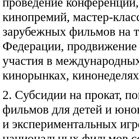
проведение конференций
кинопремий
,
мастер
-
клас
зарубежных фильмов на те
Федерации
,
продвижение
участия в международны
кинорынках
,
кинонеделях 
2.
Субсидии на прокат
,
по
фильмов для детей и юн
и экспериментальных иг
национальных фильмов со