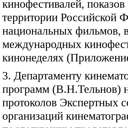
кинофестивалей
,
показов
территории Российской 
национальных фильмов
,
международных кинофес
кинонеделях
(
Приложени
3.
Департаменту кинемат
программ
(
В
.
Н
.
Тельнов
)
протоколов Экспертных с
организаций кинематогр