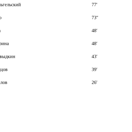
ьгельский
77′
о
73'′
а
48′
рина
48′
авыдкин
43′
дцов
39′
йлов
26′