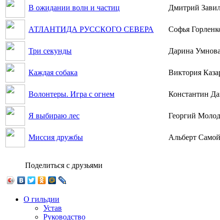
В ожидании волн и частиц
Дмитрий Завил
АТЛАНТИДА РУССКОГО СЕВЕРА
Софья Горленк
Три секунды
Дарина Умнов
Каждая собака
Виктория Каза
Волонтеры. Игра с огнем
Константин Д
Я выбираю лес
Георгий Моло
Миссия дружбы
Альберт Само
Поделиться с друзьями
О гильдии
Устав
Руководство