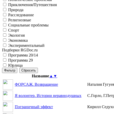
Приключения/Путешествия
Природа
Расследование
Религиозные
Социальные проблемы
Спорт
Экология
Экономика
Экспериментальный
Подборки RGDoc.ru
Программа 20/14
Программа 29
Юрлица
Название
▲
▼
ФОРСАЖ. Возвращение
Наталия Гугуе
Я волонтер. Истории неравнодушных
С.Горло, Г.Пет
Пограничный эффект
Кирилл Седухи