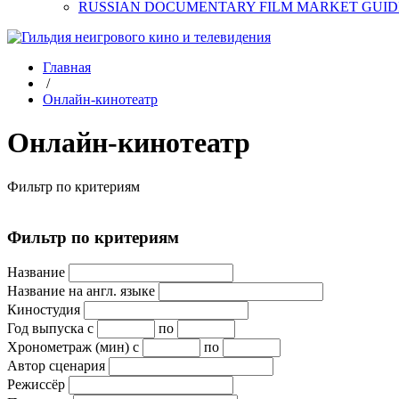
RUSSIAN DOCUMENTARY FILM MARKET GUID
Главная
/
Онлайн-кинотеатр
Онлайн-кинотеатр
Фильтр по критериям
Фильтр по критериям
Название
Название на англ. языке
Киностудия
Год выпуска
с
по
Хронометраж (мин)
с
по
Автор сценария
Режиссёр