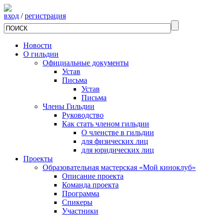
вход
/
регистрация
Новости
О гильдии
Официальные документы
Устав
Письма
Устав
Письма
Члены Гильдии
Руководство
Как стать членом гильдии
О членстве в гильдии
для физических лиц
для юридических лиц
Проекты
Образовательная мастерская «Мой киноклуб»
Описание проекта
Команда проекта
Программа
Спикеры
Участники