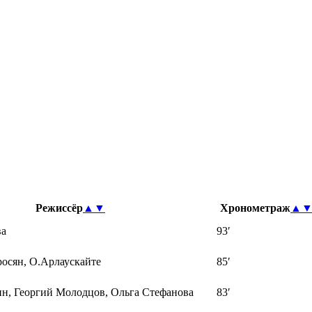
Режиссёр
▲
▼
Хронометраж
▲
ва
93′
росян, О.Арлаускайте
85′
н, Георгий Молодцов, Ольга Стефанова
83′