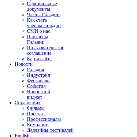
Официальные
документы
Члены Гильдии
Как стать
членом гильдии
СМИ о нас
Партнеры
Гильдии
Пользовательское
соглашение
Карта сайта
Новости
Гильдия
Индустрия
Фестивали
События
Новостной
виджет
Справочник
Фильмы
Проекты
Профессионалы
Компании
Дедлайны фестивалей
English