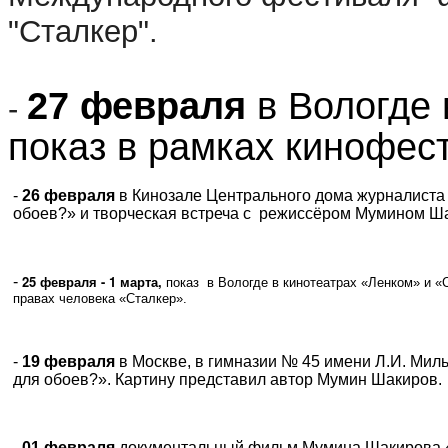
"Сталкер".
27 февраля
в Вологде
-
показ в рамках кинофес
-
26 февраля
в Кинозале Центрального дома журналиста
обоев?» и творческая встреча с режиссёром Мумином Ш
25 февраля - 1 марта,
-
показ
в Вологде в кинотеатрах «Ленком» и 
правах человека «Сталкер».
-
19 февраля
в Москве, в гимназии № 45 имени Л.И. Мил
для обоев?». Картину представил автор Мумин Шакиров.
-
01 февраля
документальный фильм Мумина Шакирова «Х