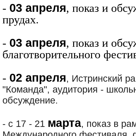
03 апреля
-
, показ и обс
прудах.
03 апреля
-
, показ и обс
благотворительного фести
02 апреля
-
,
Истринский ра
"Команда", а
удитория - школь
обсуждение.
марта
- с 17 - 21
, показ в р
Международного фестиваля ф