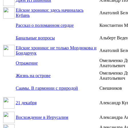
Дрен Из Винений
Александр По
Ейские хроники: здесь начиналась
Анатолий Бел
Кубань
Рассказ о поломанном сердце
Константин 
Банальные вопросы
Альберт Веде
Ейские хроники: не только Мордюкова и
Анатолий Бел
Бондарчук
Омельченко Д
Отражение
Анатольевич
Омельченко Д
Жизнь на острове
Анатольевич
Саамы. В гармонии с природой
Свешников
21 декабря
Александр Ку
Восхождение в Иерусалим
Александра А
Александра А