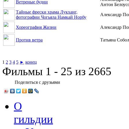
Ветреные будни
Антон Белоус
Тайные фрески храма Лукханг,
Александр По
фотографии Чогьяла Намкай Норбу
Хореография Жизни
Александр По
Против ветра
Татьяна Собол
1
2
3
4
5
►
конец
Фильмы 1 - 25 из 2665
Поделиться с друзьями
О
гильдии