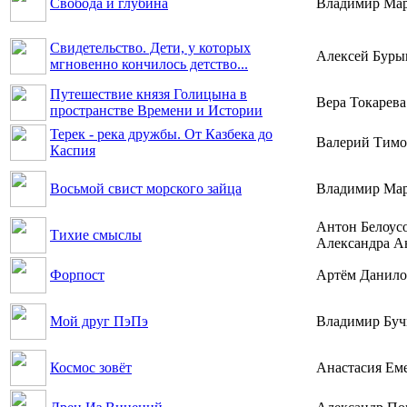
Свобода и глубина
Владимир Ма
Свидетельство. Дети, у которых
Алексей Буры
мгновенно кончилось детство...
Путешествие князя Голицына в
Вера Токарева
пространстве Времени и Истории
Терек - река дружбы. От Казбека до
Валерий Тим
Каспия
Восьмой свист морского зайца
Владимир Ма
Антон Белоусо
Тихие смыслы
Александра А
Форпост
Артём Данило
Мой друг ПэПэ
Владимир Буч
Космос зовёт
Анастасия Ем