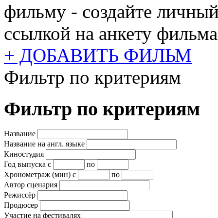
фильму - создайте личный
ссылкой на анкету фильма
+ ДОБАВИТЬ ФИЛЬМ
Фильтр по критериям
Фильтр по критериям
Название
Название на англ. языке
Киностудия
Год выпуска
с
по
Хронометраж (мин)
с
по
Автор сценария
Режиссёр
Продюсер
Участие на фестивалях