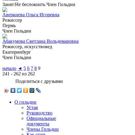
Занят/Не беспокоить
Член Гильдии
Аверкиева Ольга Игоревна
Режиссер
Пермь
Член Гильдии
Абакумова Светлана Вольдемаровна
Режиссер, искусствовед
Екатеринбург
Член Гильдии
начало
◄
5
6
7
8
9
241 - 262 из 262
Поделиться с друзьями
О гильдии
Устав
Руководство
Официальные
документы
Члены Гильдии
Как стать