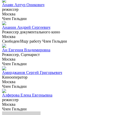
Анаян Артур Оникович
режиссер
Москва
Член Гильдии
Ананин Андрей Сергеевич
Режиссер документального кино
Москва
Свободен/Ищу работу
Член Гильдии
Ан Евгения Владимировна
Режиссер, Сценарист
Москва
Член Гильдии
Амирджанов Сергей Григорьевич
Кинооператор
Москва
Член Гильдии
Алферова Елена Евгеньевна
режиссер
Москва
Член Гильдии