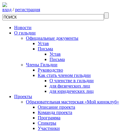
вход
/
регистрация
Новости
О гильдии
Официальные документы
Устав
Письма
Устав
Письма
Члены Гильдии
Руководство
Как стать членом гильдии
О членстве в гильдии
для физических лиц
для юридических лиц
Проекты
Образовательная мастерская «Мой киноклуб»
Описание проекта
Команда проекта
Программа
Спикеры
Участники