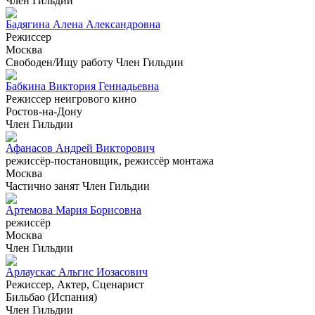
Член Гильдии
Бадягина Алена Александровна
Режиссер
Москва
Свободен/Ищу работу
Член Гильдии
Бабкина Виктория Геннадьевна
Режиссер неигрового кино
Ростов-на-Дону
Член Гильдии
Афанасов Андрей Викторович
режиссёр-постановщик, режиссёр монтажа
Москва
Частично занят
Член Гильдии
Артемова Мария Борисовна
режиссёр
Москва
Член Гильдии
Арлаускас Альгис Иозасович
Режиссер, Актер, Сценарист
Бильбао (Испания)
Член Гильдии