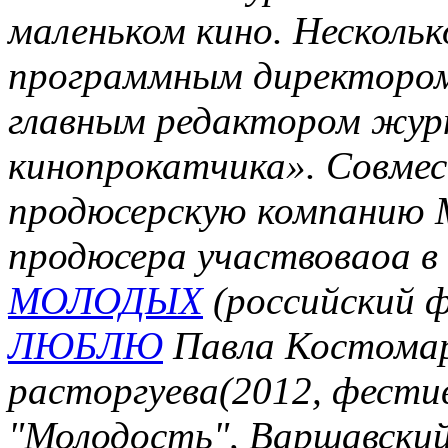
маленьком кино. Нескольк
программным директором
главным редактором журн
кинопрокатчика». Совмес
продюсерскую компанию M
продюсера участвоваоа 
МОЛОДЫХ
(российский ф
ЛЮБЛЮ
Павла Костомар
расторгуева(2012, фести
"Молодость", Варшавски