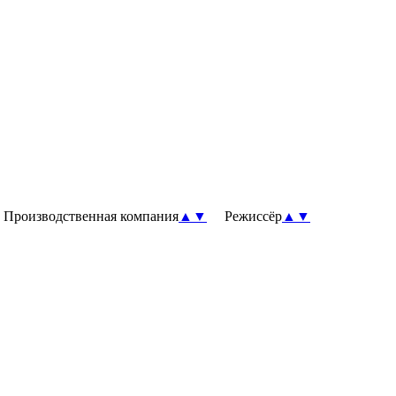
роизводственная компания
▲
▼
Режиссёр
▲
▼