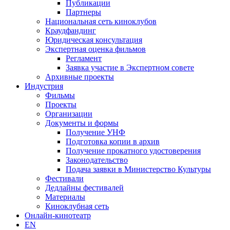
Публикации
Партнеры
Национальная сеть киноклубов
Краудфандинг
Юридическая консультация
Экспертная оценка фильмов
Регламент
Заявка участие в Экспертном совете
Архивные проекты
Индустрия
Фильмы
Проекты
Организации
Документы и формы
Получение УНФ
Подготовка копии в архив
Получение прокатного удостоверения
Законодательство
Подача заявки в Министерство Культуры
Фестивали
Дедлайны фестивалей
Материалы
Киноклубная сеть
Онлайн-кинотеатр
EN