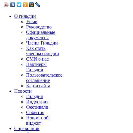
О гильдии
Устав
Руководство
Официальные
документы
Члены Гильдии
Как стать
членом гильдии
СМИ о нас
Партнеры
Гильдии
Пользовательское
соглашение
Карта сайта
Новости
Гильдия
Индустрия
Фестивали
События
Новостной
виджет
Справочник