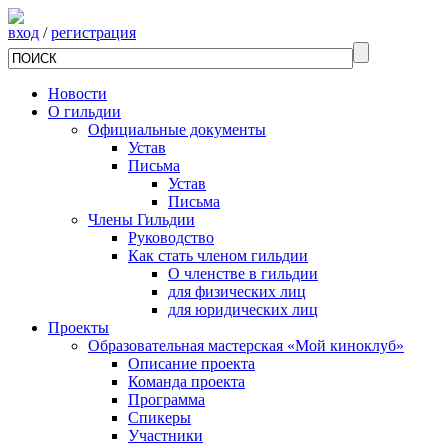
вход
/
регистрация
Новости
О гильдии
Официальные документы
Устав
Письма
Устав
Письма
Члены Гильдии
Руководство
Как стать членом гильдии
О членстве в гильдии
для физических лиц
для юридических лиц
Проекты
Образовательная мастерская «Мой киноклуб»
Описание проекта
Команда проекта
Программа
Спикеры
Участники