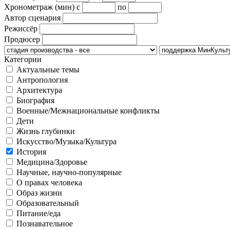
Хронометраж (мин)
с
по
Автор сценария
Режиссёр
Продюсер
Категории
Актуальные темы
Антропология
Архитектура
Биография
Военные/Межнациональные конфликты
Дети
Жизнь глубинки
Искусство/Музыка/Культура
История
Медицина/Здоровье
Научные, научно-популярные
О правах человека
Образ жизни
Образовательный
Питание/еда
Познавательное