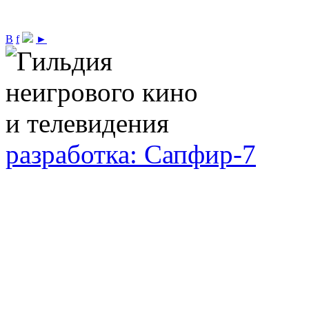
В
f
►
разработка: Сапфир-7