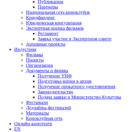
Публикации
Партнеры
Национальная сеть киноклубов
Краудфандинг
Юридическая консультация
Экспертная оценка фильмов
Регламент
Заявка участие в Экспертном совете
Архивные проекты
Индустрия
Фильмы
Проекты
Организации
Документы и формы
Получение УНФ
Подготовка копии в архив
Получение прокатного удостоверения
Законодательство
Подача заявки в Министерство Культуры
Фестивали
Дедлайны фестивалей
Материалы
Киноклубная сеть
Онлайн-кинотеатр
EN