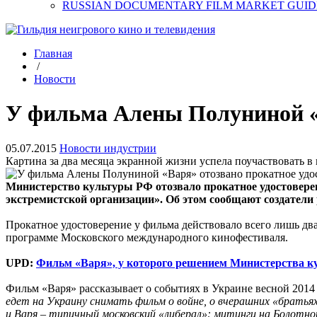
RUSSIAN DOCUMENTARY FILM MARKET GUID
Главная
/
Новости
У фильма Алены Полуниной «В
05.07.2015
Новости индустрии
Картина за два месяца экранной жизни успела поучаствовать 
Министерство культуры РФ отозвало прокатное удостовере
экстремистской организации». Об этом сообщают создатели
Прокатное удостоверение у фильма действовало всего лишь два
программе Московского международного кинофестиваля.
UPD:
Фильм «Варя», у которого решением Министерства ку
Фильм «Варя» рассказывает о событиях в Украине весной 2014 
едет на Украину снимать фильм о войне, о вчерашних «братья
и Варя – типичный московский «либерал»: митинги на Болотно