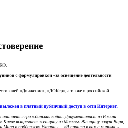
стоверение
МКФ.
униной с формулировкой «за освещение деятельности
фестивалей «Движение», «ДОКер», а также в российской
 выложен в платный публичный доступ в сети Интернет.
начинается гражданская война. Документалист из России
Но в Киеве встречает женщину из Москвы. Женщину зовут Варя,
ш Мира в поддержку Украины… «Я пришла к вам с миром», -