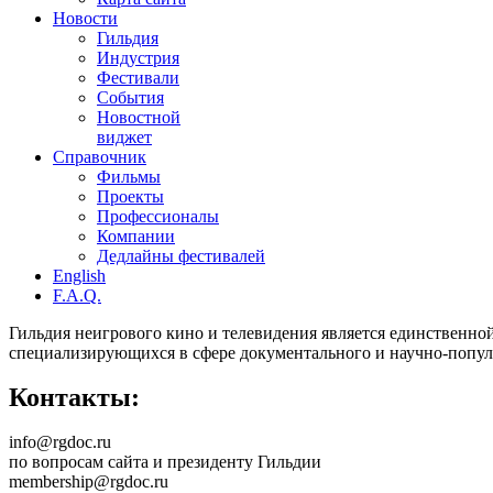
Новости
Гильдия
Индустрия
Фестивали
События
Новостной
виджет
Справочник
Фильмы
Проекты
Профессионалы
Компании
Дедлайны фестивалей
English
F.A.Q.
Гильдия неигрового кино и телевидения является единственно
специализирующихся в сфере документального и научно-попул
Контакты:
info@rgdoc.ru
по вопросам сайта и президенту Гильдии
membership@rgdoc.ru