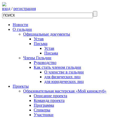
вход
/
регистрация
Новости
О гильдии
Официальные документы
Устав
Письма
Устав
Письма
Члены Гильдии
Руководство
Как стать членом гильдии
О членстве в гильдии
для физических лиц
для юридических лиц
Проекты
Образовательная мастерская «Мой киноклуб»
Описание проекта
Команда проекта
Программа
Спикеры
Участники