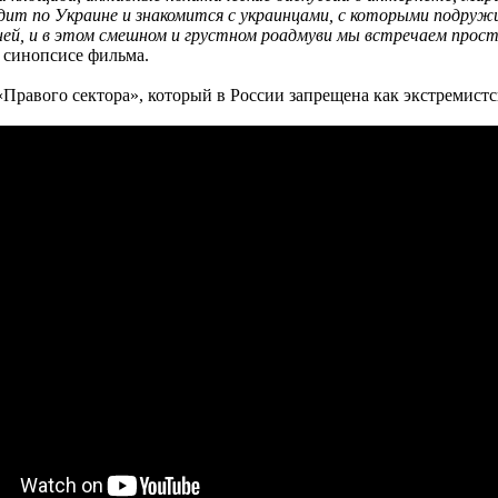
дит по Украине и знакомится с украинцами, с которыми подружи
ней, и в этом смешном и грустном роадмуви мы встречаем прост
в синопсисе фильма.
«Правого сектора», который в России запрещена как экстремистс