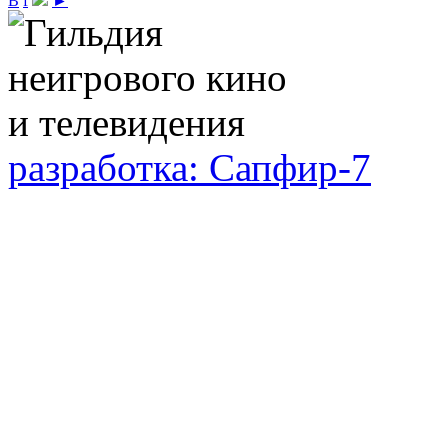
В
f
►
разработка: Сапфир-7