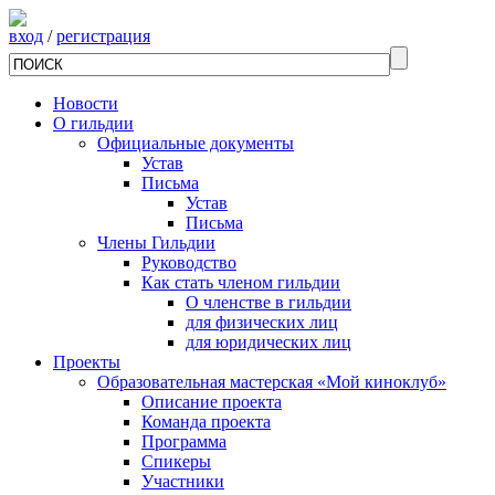
вход
/
регистрация
Новости
О гильдии
Официальные документы
Устав
Письма
Устав
Письма
Члены Гильдии
Руководство
Как стать членом гильдии
О членстве в гильдии
для физических лиц
для юридических лиц
Проекты
Образовательная мастерская «Мой киноклуб»
Описание проекта
Команда проекта
Программа
Спикеры
Участники