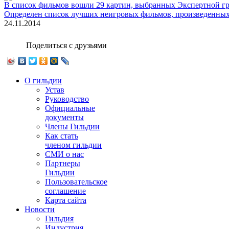
В список фильмов вошли 29 картин, выбранных Экспертной гр
Определен список лучших неигровых фильмов, произведенны
24.11.2014
Поделиться с друзьями
О гильдии
Устав
Руководство
Официальные
документы
Члены Гильдии
Как стать
членом гильдии
СМИ о нас
Партнеры
Гильдии
Пользовательское
соглашение
Карта сайта
Новости
Гильдия
Индустрия