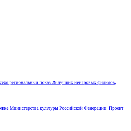
себя региональный показ 29 лучших неигровых фильмов,
ержке Министерства культуры Российской Федерации. Проект