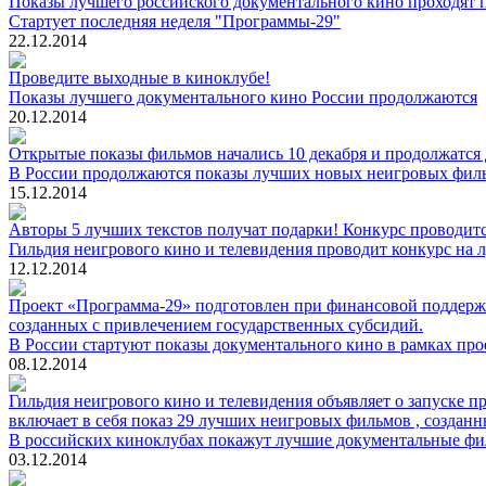
Показы лучшего российского документального кино проходят по
Стартует последняя неделя "Программы-29"
22.12.2014
Проведите выходные в киноклубе!
Показы лучшего документального кино России продолжаются
20.12.2014
Открытые показы фильмов начались 10 декабря и продолжатся 
В России продолжаются показы лучших новых неигровых фил
15.12.2014
Авторы 5 лучших текстов получат подарки! Конкурс проводится
Гильдия неигрового кино и телевидения проводит конкурс на
12.12.2014
Проект «Программа-29» подготовлен при финансовой поддержк
созданных с привлечением государственных субсидий.
В России стартуют показы документального кино в рамках пр
08.12.2014
Гильдия неигрового кино и телевидения объявляет о запуске 
включает в себя показ 29 лучших неигровых фильмов , создан
В российских киноклубах покажут лучшие документальные фил
03.12.2014