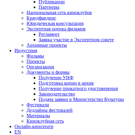
Публикации
Партнеры
Национальная сеть киноклубов
Краудфандинг
Юридическая консультация
Экспертная оценка фильмов
Регламент
Заявка участие в Экспертном совете
Архивные проекты
Индустрия
Фильмы
Проекты
Организации
Документы и формы
Получение УНФ
Подготовка копии в архив
Получение прокатного удостоверения
Законодательство
Подача заявки в Министерство Культуры
Фестивали
Дедлайны фестивалей
Материалы
Киноклубная сеть
Онлайн-кинотеатр
EN