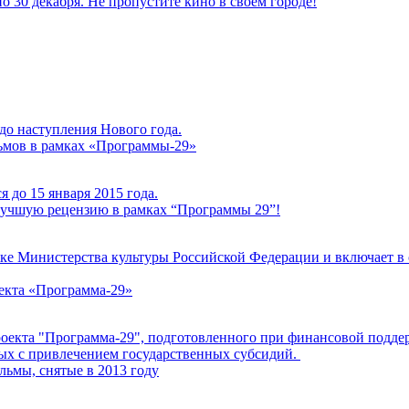
 30 декабря. Не пропустите кино в своем городе!
до наступления Нового года.
ьмов в рамках «Программы-29»
 до 15 января 2015 года.
 лучшую рецензию в рамках “Программы 29”!
е Министерства культуры Российской Федерации и включает в 
оекта «Программа-29»
проекта "Программа-29", подготовленного при финансовой подд
ных с привлечением государственных субсидий.
ьмы, снятые в 2013 году