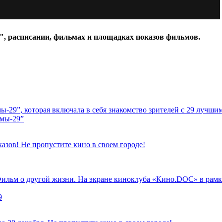
9", расписании, фильмах и площадках показов фильмов.
ы-29”, которая включала в себя знакомство зрителей с 29 лучш
ммы-29”
казов! Не пропустите кино в своем городе!
Фильм о другой жизни. На экране киноклуба «Кино.DOC» в рамк
9