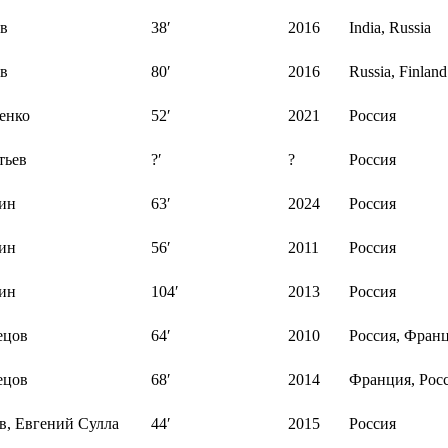
в
38′
2016
India, Russia
в
80′
2016
Russia, Finland
енко
52′
2021
Россия
тьев
?′
?
Россия
ин
63′
2024
Россия
ин
56′
2011
Россия
ин
104′
2013
Россия
ецов
64′
2010
Россия, Фран
ецов
68′
2014
Франция, Рос
в, Евгений Сулла
44′
2015
Россия