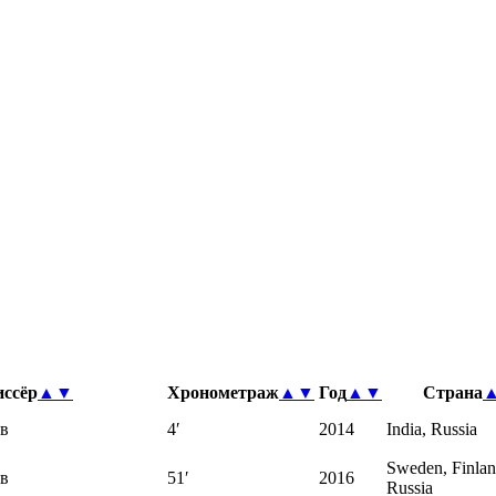
ссёр
▲
▼
Хронометраж
▲
▼
Год
▲
▼
Страна
в
4′
2014
India, Russia
Sweden, Finlan
в
51′
2016
Russia