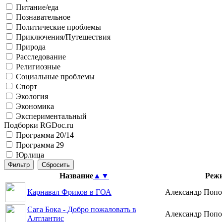
Питание/еда
Познавательное
Политические проблемы
Приключения/Путешествия
Природа
Расследование
Религиозные
Социальные проблемы
Спорт
Экология
Экономика
Экспериментальный
Подборки RGDoc.ru
Программа 20/14
Программа 29
Юрлица
Название
▲
▼
Режи
Карнавал Фриков в ГОА
Александр Попо
Сага Бока - Добро пожаловать в
Александр Попо
Алтлантис