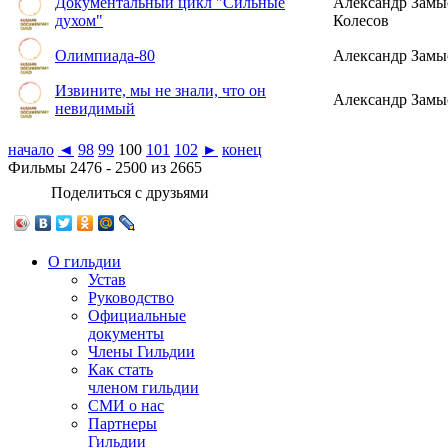
Документальный цикл "Сильные
Александр Замы
духом"
Колесов
Олимпиада-80
Александр Замы
Извините, мы не знали, что он
Александр Замы
невидимый
начало
◄
98
99
100
101
102
►
конец
Фильмы 2476 - 2500 из 2665
Поделиться с друзьями
О гильдии
Устав
Руководство
Официальные
документы
Члены Гильдии
Как стать
членом гильдии
СМИ о нас
Партнеры
Гильдии