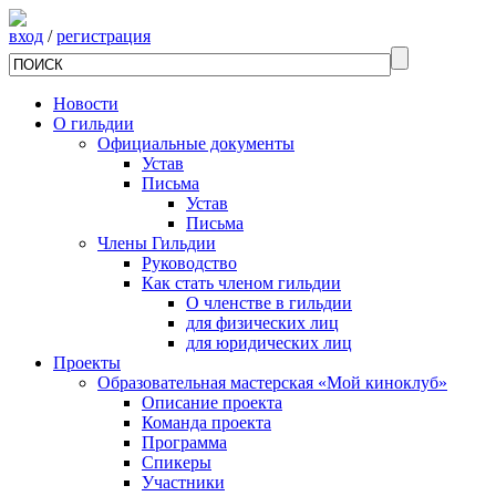
вход
/
регистрация
Новости
О гильдии
Официальные документы
Устав
Письма
Устав
Письма
Члены Гильдии
Руководство
Как стать членом гильдии
О членстве в гильдии
для физических лиц
для юридических лиц
Проекты
Образовательная мастерская «Мой киноклуб»
Описание проекта
Команда проекта
Программа
Спикеры
Участники