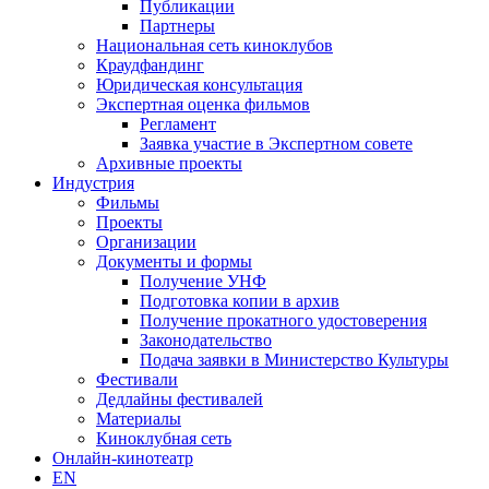
Публикации
Партнеры
Национальная сеть киноклубов
Краудфандинг
Юридическая консультация
Экспертная оценка фильмов
Регламент
Заявка участие в Экспертном совете
Архивные проекты
Индустрия
Фильмы
Проекты
Организации
Документы и формы
Получение УНФ
Подготовка копии в архив
Получение прокатного удостоверения
Законодательство
Подача заявки в Министерство Культуры
Фестивали
Дедлайны фестивалей
Материалы
Киноклубная сеть
Онлайн-кинотеатр
EN