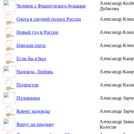
Александр Колб
Человек с Французского бульвара
Дубасова
Охота в средней полосе России
Александр Клю
Новый год в России
Александр Клю
Царская охота
Александр Клю
Если бы я был
Александр Каще
Надежда, Любовь
Александр Каще
Подросток
Александр Кала
Половинки
Александр Зарч
Ковчег надежды
Александр Зарч
Александр Замы
Вирус на продажу
Колесов