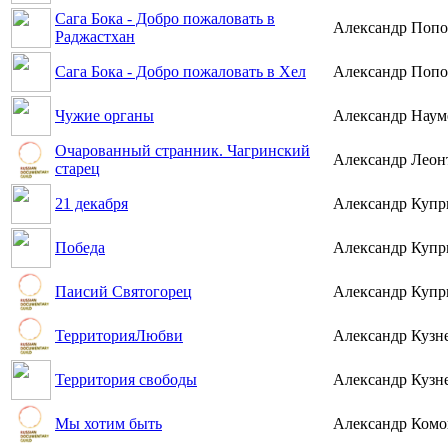
Сага Бока - Добро пожаловать в
Александр Попо
Раджастхан
Сага Бока - Добро пожаловать в Хел
Александр Попо
Чужие органы
Александр Наум
Очарованный странник. Чагринский
Александр Леон
старец
21 декабря
Александр Купр
Победа
Александр Купр
Паисий Святогорец
Александр Купр
ТерриторияЛюбви
Александр Кузн
Территория свободы
Александр Кузн
Мы хотим быть
Александр Комо