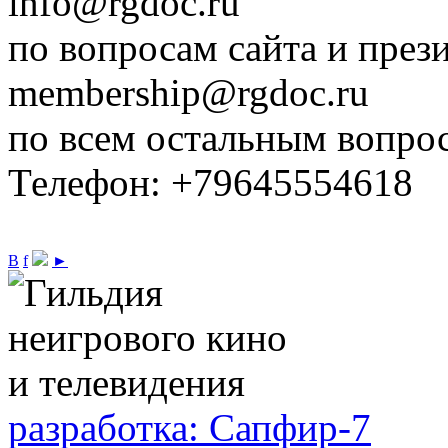
info@rgdoc.ru
по вопросам сайта и през
membership@rgdoc.ru
по всем остальным вопро
Телефон: +79645554618
В
f
►
разработка: Сапфир-7