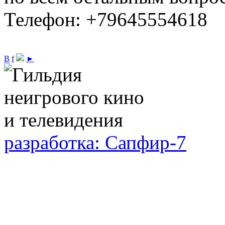
Телефон: +79645554618
В
f
►
разработка: Сапфир-7