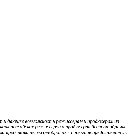
Film и дающее возможность режиссерам и продюсерам из
екты российских режиссеров и продюсеров были отобраны
гла представителям отобранных проектов представить их