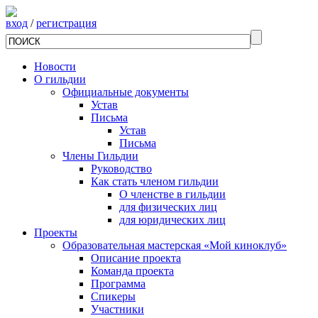
вход
/
регистрация
Новости
О гильдии
Официальные документы
Устав
Письма
Устав
Письма
Члены Гильдии
Руководство
Как стать членом гильдии
О членстве в гильдии
для физических лиц
для юридических лиц
Проекты
Образовательная мастерская «Мой киноклуб»
Описание проекта
Команда проекта
Программа
Спикеры
Участники