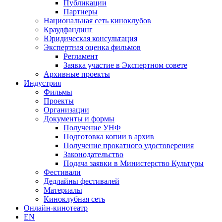
Публикации
Партнеры
Национальная сеть киноклубов
Краудфандинг
Юридическая консультация
Экспертная оценка фильмов
Регламент
Заявка участие в Экспертном совете
Архивные проекты
Индустрия
Фильмы
Проекты
Организации
Документы и формы
Получение УНФ
Подготовка копии в архив
Получение прокатного удостоверения
Законодательство
Подача заявки в Министерство Культуры
Фестивали
Дедлайны фестивалей
Материалы
Киноклубная сеть
Онлайн-кинотеатр
EN