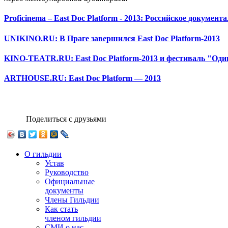
Proficinema – East Doc Platform - 2013: Российское документ
UNIKINO.RU: В Праге завершился East Doc Platform-2013
KINO-TEATR.RU: East Doc Platform-2013 и фестиваль "Оди
ARTHOUSE.RU: East Doc Platform — 2013
Поделиться с друзьями
О гильдии
Устав
Руководство
Официальные
документы
Члены Гильдии
Как стать
членом гильдии
СМИ о нас