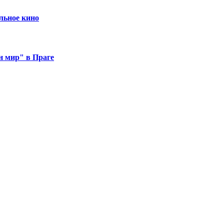
альное кино
н мир" в Праге