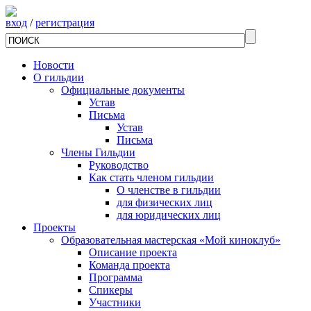
вход
/
регистрация
Новости
О гильдии
Официальные документы
Устав
Письма
Устав
Письма
Члены Гильдии
Руководство
Как стать членом гильдии
О членстве в гильдии
для физических лиц
для юридических лиц
Проекты
Образовательная мастерская «Мой киноклуб»
Описание проекта
Команда проекта
Программа
Спикеры
Участники