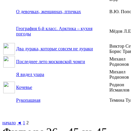
О девочках, женщинах, птичках
В.Ю. Поп
География 6-й класс. Арктика – кухня
Мёдов Л.Е
погоды
Виктор Се
Два дурака, которые совсем не дураки
Борис Тра
Михаил
Последнее лето московской чомги
Родионов
Михаил
Я видел улара
Родионов
Родион
Кочевье
Исмаилов
Рукопашная
Темина Ту
начало
◄
1
2