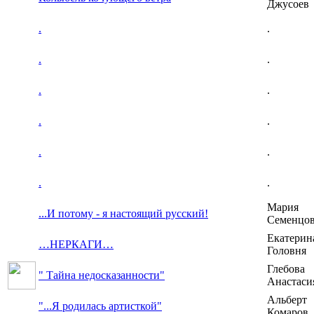
Джусоев
.
.
.
.
.
.
.
.
.
.
.
.
Мария
...И потому - я настоящий русский!
Семенцо
Екатерин
…НЕРКАГИ…
Головня
Глебова
" Тайна недосказанности"
Анастаси
Альберт
"...Я родилась артисткой"
Комаров