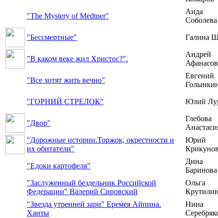
Аида
"The Mystery of Medtner"
Соболева
"Бессмертные"
Галина Щ
Андрей
"В каком веке жил Христос?".
Афанасов
Евгений
"Все хотят жить вечно"
Голынки
"ГОРНИЙ СТРЕЛОК"
Юлий Лу
Глебова
"Двор"
Анастаси
"Дорожные истории.Торжок, окрестности и
Юрий
их обитатели"
Крикуно
Дина
"Едоки картофеля"
Баринова
"Заслуженный бездельник Российской
Ольга
Федерации" Валерий Сировский
Крутили
"Звезда утренней зари" Еремея Айпина.
Нина
Ханты
Серебряк