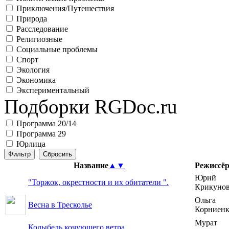
Приключения/Путешествия
Природа
Расследование
Религиозные
Социальные проблемы
Спорт
Экология
Экономика
Экспериментальный
Подборки RGDoc.ru
Программа 20/14
Программа 29
Юрлица
Название
▲
▼
Режиссё
Юрий
"Торжок, окрестности и их обитатели ".
Крикуно
Ольга
Весна в Тресколье
Корниенк
Мурат
Колыбель кочующего ветра