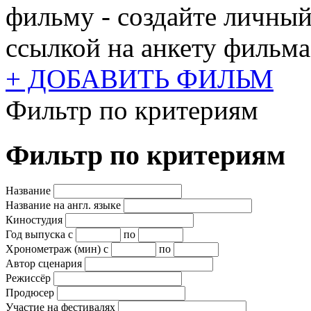
фильму - создайте личный
ссылкой на анкету фильма
+ ДОБАВИТЬ ФИЛЬМ
Фильтр по критериям
Фильтр по критериям
Название
Название на англ. языке
Киностудия
Год выпуска
с
по
Хронометраж (мин)
с
по
Автор сценария
Режиссёр
Продюсер
Участие на фестивалях