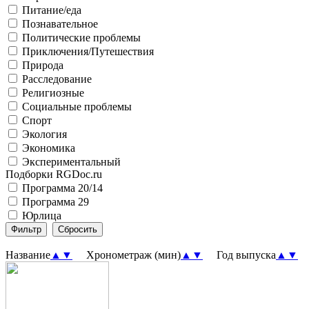
Питание/еда
Познавательное
Политические проблемы
Приключения/Путешествия
Природа
Расследование
Религиозные
Социальные проблемы
Спорт
Экология
Экономика
Экспериментальный
Подборки RGDoc.ru
Программа 20/14
Программа 29
Юрлица
Название
▲
▼
Хронометраж (мин)
▲
▼
Год выпуска
▲
▼
П