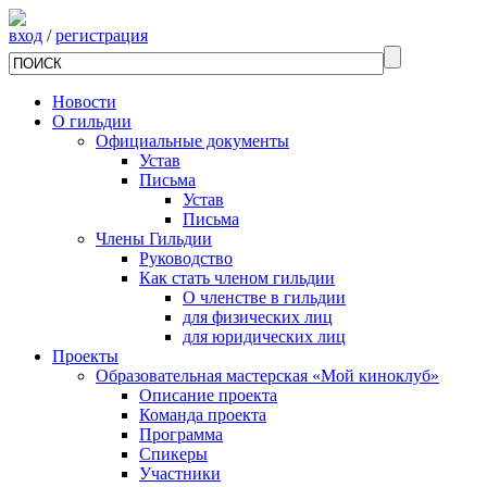
вход
/
регистрация
Новости
О гильдии
Официальные документы
Устав
Письма
Устав
Письма
Члены Гильдии
Руководство
Как стать членом гильдии
О членстве в гильдии
для физических лиц
для юридических лиц
Проекты
Образовательная мастерская «Мой киноклуб»
Описание проекта
Команда проекта
Программа
Спикеры
Участники