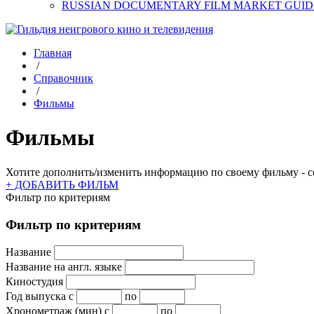
RUSSIAN DOCUMENTARY FILM MARKET GUID
Главная
/
Справочник
/
Фильмы
Фильмы
Хотите дополнить/изменить информацию по своему фильму - со
+ ДОБАВИТЬ ФИЛЬМ
Фильтр по критериям
Фильтр по критериям
Название
Название на англ. языке
Киностудия
Год выпуска
с
по
Хронометраж (мин)
с
по