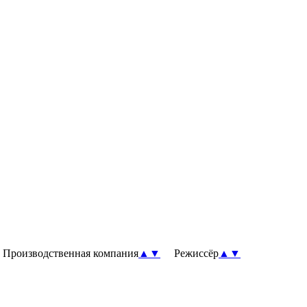
роизводственная компания
▲
▼
Режиссёр
▲
▼