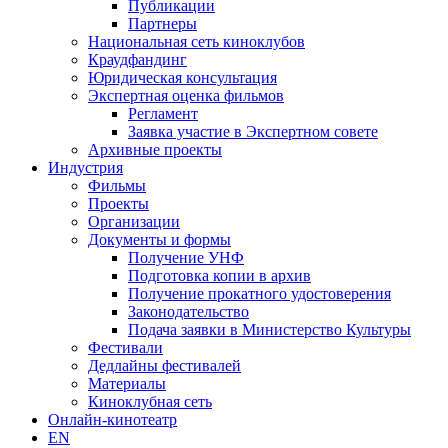
Публикации
Партнеры
Национальная сеть киноклубов
Краудфандинг
Юридическая консультация
Экспертная оценка фильмов
Регламент
Заявка участие в Экспертном совете
Архивные проекты
Индустрия
Фильмы
Проекты
Организации
Документы и формы
Получение УНФ
Подготовка копии в архив
Получение прокатного удостоверения
Законодательство
Подача заявки в Министерство Культуры
Фестивали
Дедлайны фестивалей
Материалы
Киноклубная сеть
Онлайн-кинотеатр
EN