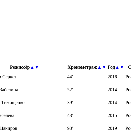
Режиссёр
▲
▼
Хронометраж
▲
▼
Год
▲
▼
С
в Серкез
44′
2016
Ро
Забелина
52′
2014
Ро
 Тимощенко
39′
2014
Ро
селева
43′
2015
Ро
Шакиров
93′
2019
Ро