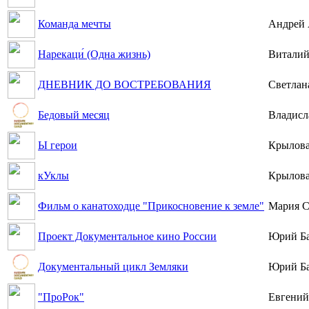
Команда мечты
Андрей
Нарекаци́ (Одна жизнь)
Витали
ДНЕВНИК ДО ВОСТРЕБОВАНИЯ
Светлан
Бедовый месяц
Владисл
Ы герои
Крылова
кУклы
Крылова
Фильм о канатоходце "Прикосновение к земле"
Мария С
Проект Документальное кино России
Юрий Б
Документальный цикл Земляки
Юрий Б
"ПроРок"
Евгений