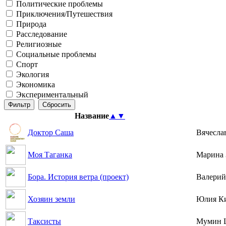
Политические проблемы
Приключения/Путешествия
Природа
Расследование
Религиозные
Социальные проблемы
Спорт
Экология
Экономика
Экспериментальный
Название
▲
▼
Доктор Саша
Вячесла
Моя Таганка
Марина 
Бора. История ветра (проект)
Валерий
Хозяин земли
Юлия Ки
Таксисты
Мумин 