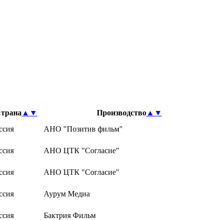
трана
▲
▼
Производство
▲
▼
ссия
АНО "Позитив фильм"
ссия
АНО ЦТК "Согласие"
ссия
АНО ЦТК "Согласие"
ссия
Аурум Медиа
ссия
Бактрия Фильм