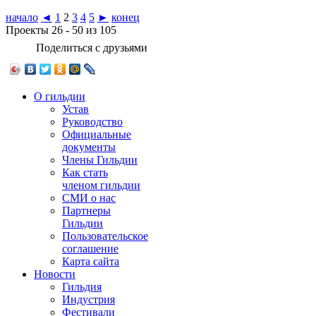
начало
◄
1
2
3
4
5
►
конец
Проекты 26 - 50 из 105
Поделиться с друзьями
О гильдии
Устав
Руководство
Официальные
документы
Члены Гильдии
Как стать
членом гильдии
СМИ о нас
Партнеры
Гильдии
Пользовательское
соглашение
Карта сайта
Новости
Гильдия
Индустрия
Фестивали