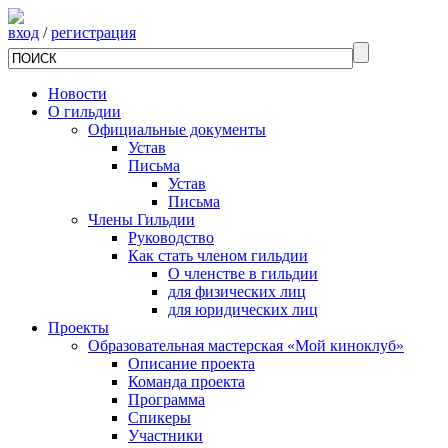
вход
/
регистрация
Новости
О гильдии
Официальные документы
Устав
Письма
Устав
Письма
Члены Гильдии
Руководство
Как стать членом гильдии
О членстве в гильдии
для физических лиц
для юридических лиц
Проекты
Образовательная мастерская «Мой киноклуб»
Описание проекта
Команда проекта
Программа
Спикеры
Участники