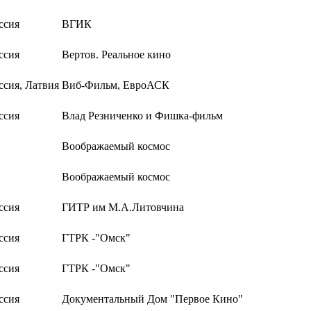
ссия
ВГИК
ссия
Вертов. Реальное кино
ссия, Латвия
Виб-Фильм, ЕвроАСК
ссия
Влад Резниченко и Фишка-фильм
Воображаемый космос
Воображаемый космос
ссия
ГИТР им М.А.Литовчина
ссия
ГТРК -"Омск"
ссия
ГТРК -"Омск"
ссия
Документальный Дом "Первое Кино"