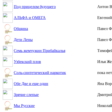
Под прицелом будущего
Антон В
АЛЬФА и ОМЕГА
Евгений
Община
Павел Ф
Дети Лены
Павел Ф
Семь жемчужин Прибайкалья
Тимофе
Узбекский плов
Илья Же
Соль-синтетический наркотик
пока нет
Обе Две и еще один
Яна Вор
Зрячие слепые
Дмитрий
Мы Русские
Николай