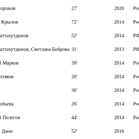
оронов
27′
2020
Ро
 Крылов
72′
2014
Ро
аттахутдинов
52′
2014
Р
аттахутдинов, Светлана Боброва
31′
2013
Р
й Марков
39′
2014
Ро
лтяков
20′
2014
Ро
30′
2014
Ро
обьева
26′
2014
Ро
 Пелегов
44′
2014
Ро
 Данн
52′
2016