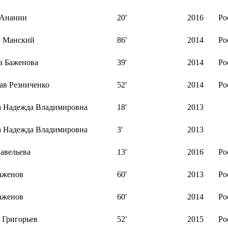
 Ананин
20′
2016
Ро
й Манский
86′
2014
Ро
а Баженова
39′
2014
Ро
ав Резниченко
52′
2014
Ро
 Надежда Владимировна
18′
2013
 Надежда Владимировна
3′
2013
авельева
13′
2016
Ро
аженов
60′
2013
Ро
аженов
60′
2014
Ро
 Григорьев
52′
2015
Ро