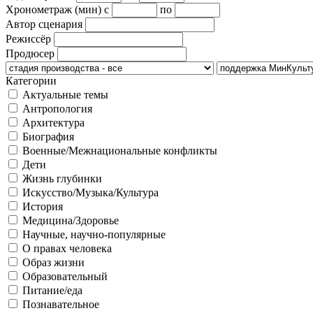
Хронометраж (мин)
с
по
Автор сценария
Режиссёр
Продюсер
Категории
Актуальные темы
Антропология
Архитектура
Биография
Военные/Межнациональные конфликты
Дети
Жизнь глубинки
Искусство/Музыка/Культура
История
Медицина/Здоровье
Научные, научно-популярные
О правах человека
Образ жизни
Образовательный
Питание/еда
Познавательное