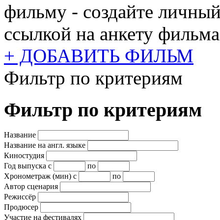
фильму - создайте личный
ссылкой на анкету фильма
+ ДОБАВИТЬ ФИЛЬМ
Фильтр по критериям
Фильтр по критериям
Название
Название на англ. языке
Киностудия
Год выпуска
с
по
Хронометраж (мин)
с
по
Автор сценария
Режиссёр
Продюсер
Участие на фестивалях