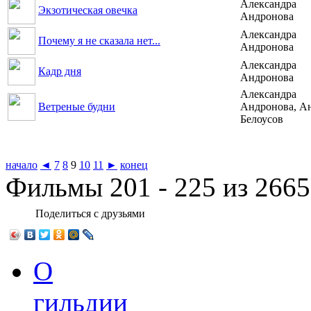
Александра
Экзотическая овечка
Андронова
Александра
Почему я не сказала нет...
Андронова
Александра
Кадр дня
Андронова
Александра
Ветреные будни
Андронова, А
Белоусов
начало
◄
7
8
9
10
11
►
конец
Фильмы 201 - 225 из 2665
Поделиться с друзьями
О
гильдии