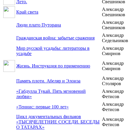
Лето.
Свешников
Александр
Край света
Свешников
Александр
Люди плато Путорана
Свешников
Александр
Гражданская война: забытые сражения
Седельников
Мир русской усадьбы: литераторы в
Александр
усадьбе
Смирнов
Александр
Жизнь. Инструкция по применению
Смирнов
Александр
Память плоти. Абеляр и Элоиза
Столяров
«Габдулла Тукай. Пять мгновений
Александр
любви»
Фетисов
Александр
«Теннис: первые 100 лет»
Фетисов
Цикл документальных фильмов
Александр
«ТЫСЯЧЕЛЕТНИЕ СОСЕДИ. БЕСЕДЫ
Фетисов
О ТАТАРАХ»