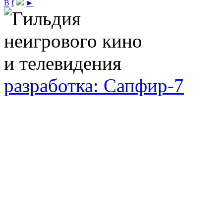
В
f
►
разработка: Сапфир-7