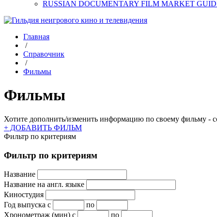
RUSSIAN DOCUMENTARY FILM MARKET GUID
Главная
/
Справочник
/
Фильмы
Фильмы
Хотите дополнить/изменить информацию по своему фильму - со
+ ДОБАВИТЬ ФИЛЬМ
Фильтр по критериям
Фильтр по критериям
Название
Название на англ. языке
Киностудия
Год выпуска
с
по
Хронометраж (мин)
с
по