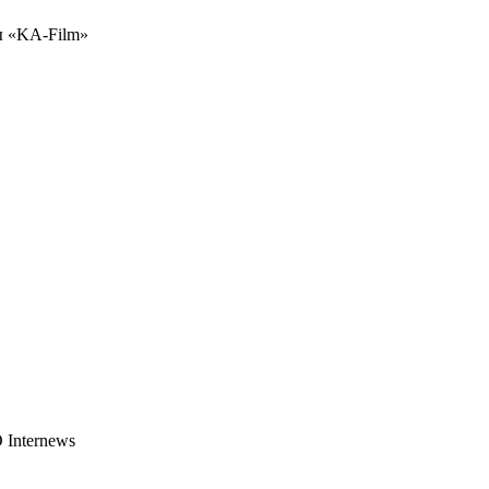
ы «KA-Film»
 Internews