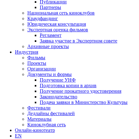
Публикации
Партнеры
Национальная сеть киноклубов
Краудфандинг
Юридическая консультация
Экспертная оценка фильмов
Регламент
Заявка участие в Экспертном совете
Архивные проекты
Индустрия
Фильмы
Проекты
Организации
Документы и формы
Получение УНФ
Подготовка копии в архив
Получение прокатного удостоверения
Законодательство
Подача заявки в Министерство Культуры
Фестивали
Дедлайны фестивалей
Материалы
Киноклубная сеть
Онлайн-кинотеатр
EN