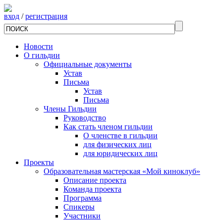
вход
/
регистрация
Новости
О гильдии
Официальные документы
Устав
Письма
Устав
Письма
Члены Гильдии
Руководство
Как стать членом гильдии
О членстве в гильдии
для физических лиц
для юридических лиц
Проекты
Образовательная мастерская «Мой киноклуб»
Описание проекта
Команда проекта
Программа
Спикеры
Участники