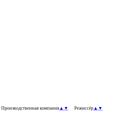
роизводственная компания
▲
▼
Режиссёр
▲
▼