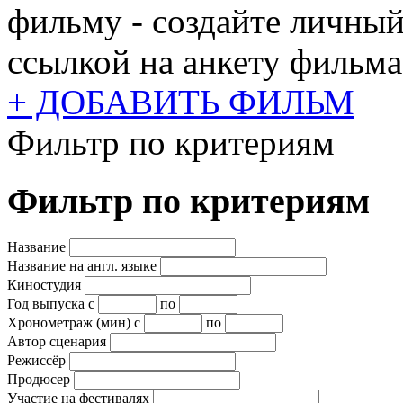
фильму - создайте личный
ссылкой на анкету фильма
+ ДОБАВИТЬ ФИЛЬМ
Фильтр по критериям
Фильтр по критериям
Название
Название на англ. языке
Киностудия
Год выпуска
с
по
Хронометраж (мин)
с
по
Автор сценария
Режиссёр
Продюсер
Участие на фестивалях