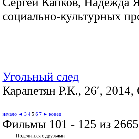
Сергей Капков, Надежда Я
социально-культурных пр
Угольный след
Карапетян Р.К., 26′, 201
начало
◄
3
4
5
6
7
►
конец
Фильмы 101 - 125 из 2665
Поделиться с друзьями