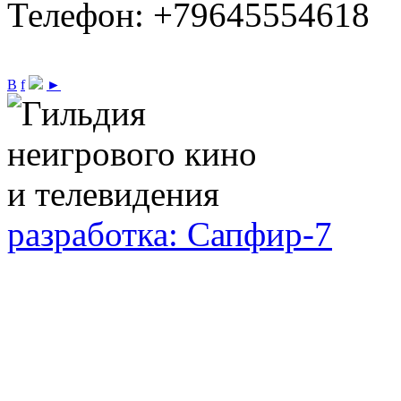
Телефон: +79645554618
В
f
►
разработка: Сапфир-7