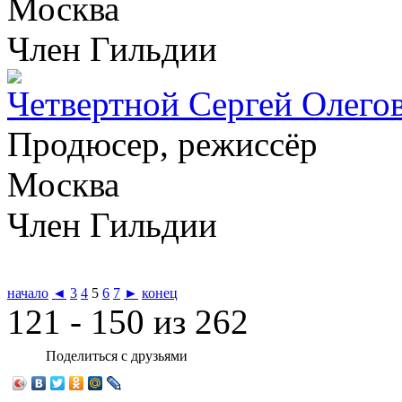
Москва
Член Гильдии
Четвертной Сергей Олего
Продюсер, режиссёр
Москва
Член Гильдии
начало
◄
3
4
5
6
7
►
конец
121 - 150 из 262
Поделиться с друзьями