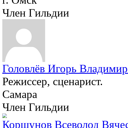
Член Гильдии
Головлёв Игорь Владими
Режиссер, сценарист.
Самара
Член Гильдии
Коршунов Всеволод Вяче