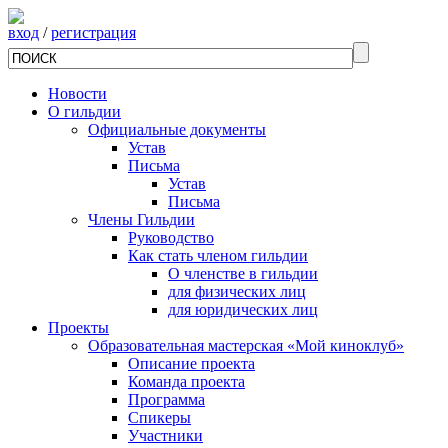
вход
/
регистрация
Новости
О гильдии
Официальные документы
Устав
Письма
Устав
Письма
Члены Гильдии
Руководство
Как стать членом гильдии
О членстве в гильдии
для физических лиц
для юридических лиц
Проекты
Образовательная мастерская «Мой киноклуб»
Описание проекта
Команда проекта
Программа
Спикеры
Участники