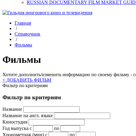
RUSSIAN DOCUMENTARY FILM MARKET GUID
Главная
/
Справочник
/
Фильмы
Фильмы
Хотите дополнить/изменить информацию по своему фильму - со
+ ДОБАВИТЬ ФИЛЬМ
Фильтр по критериям
Фильтр по критериям
Название
Название на англ. языке
Киностудия
Год выпуска
с
по
Хронометраж (мин)
с
по