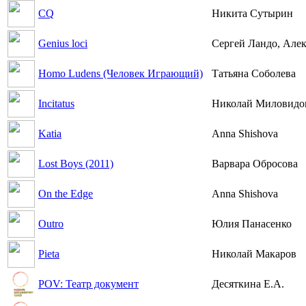
CQ
Никита Сутырин
Genius loci
Сергей Ландо, Але
Homo Ludens (Человек Играющий)
Татьяна Соболева
Incitatus
Николай Миловидо
Katia
Anna Shishova
Lost Boys (2011)
Варвара Обросова
On the Edge
Anna Shishova
Outro
Юлия Панасенко
Pieta
Николай Макаров
POV: Театр документ
Десяткина Е.А.