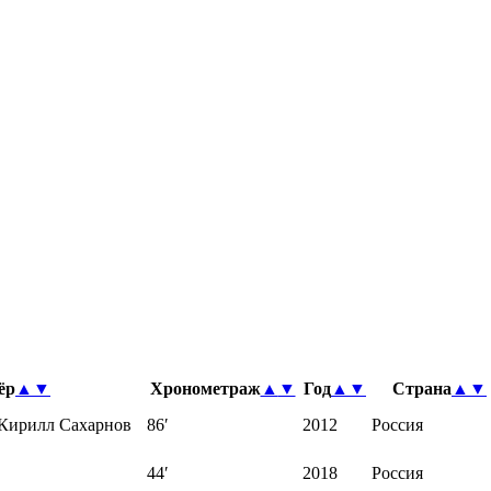
ёр
▲
▼
Хронометраж
▲
▼
Год
▲
▼
Страна
▲
▼
 Кирилл Сахарнов
86′
2012
Россия
44′
2018
Россия