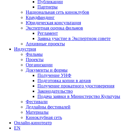
Публикации
Партнеры
Национальная сеть киноклубов
Краудфандинг
Юридическая консультация
Экспертная оценка фильмов
Регламент
Заявка участие в Экспертном совете
Архивные проекты
Индустрия
Фильмы
Проекты
Организации
Документы и формы
Получение УНФ
Подготовка копии в архив
Получение прокатного удостоверения
Законодательство
Подача заявки в Министерство Культуры
Фестивали
Дедлайны фестивалей
Материалы
Киноклубная сеть
Онлайн-кинотеатр
EN