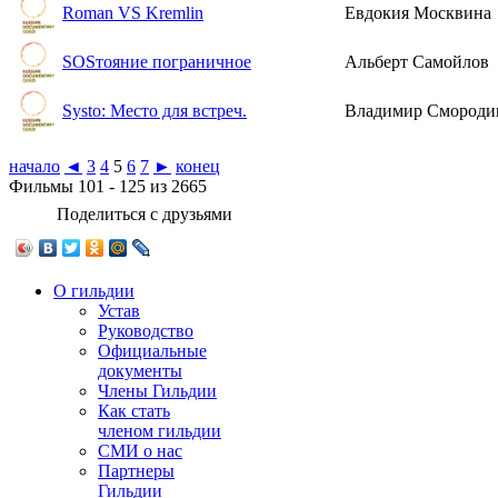
Roman VS Kremlin
Евдокия Москвина
SOSтояние пограничное
Альберт Самойлов
Systo: Место для встреч.
Владимир Смороди
начало
◄
3
4
5
6
7
►
конец
Фильмы 101 - 125 из 2665
Поделиться с друзьями
О гильдии
Устав
Руководство
Официальные
документы
Члены Гильдии
Как стать
членом гильдии
СМИ о нас
Партнеры
Гильдии