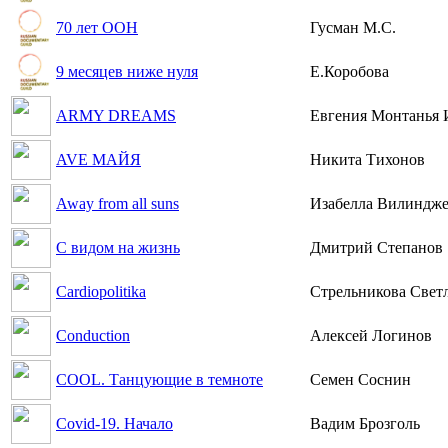
70 лет ООН
Гусман М.С.
9 месяцев ниже нуля
Е.Коробова
ARMY DREAMS
Евгения Монтанья 
AVE МАЙЯ
Никита Тихонов
Away from all suns
Изабелла Вилиндж
C видом на жизнь
Дмитрий Степанов
Cardiopolitika
Стрельникова Свет
Conduction
Алексей Логинов
COOL. Танцующие в темноте
Семен Соснин
Covid-19. Начало
Вадим Брозголь